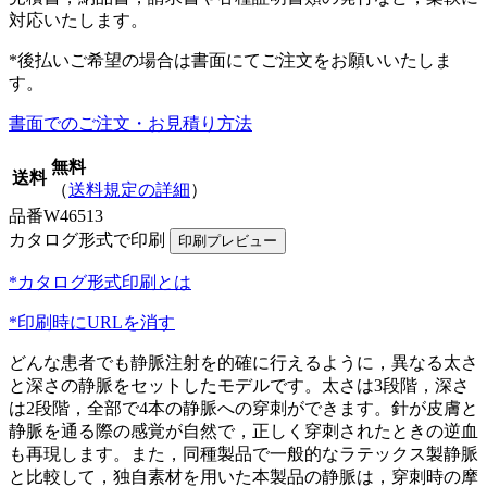
対応いたします。
*後払いご希望の場合は書面にてご注文をお願いいたしま
す。
書面でのご注文・お見積り方法
無料
送料
（
送料規定の詳細
）
品番
W46513
カタログ形式で印刷
*カタログ形式印刷とは
*印刷時にURLを消す
どんな患者でも静脈注射を的確に行えるように，異なる太さ
と深さの静脈をセットしたモデルです。太さは3段階，深さ
は2段階，全部で4本の静脈への穿刺ができます。針が皮膚と
静脈を通る際の感覚が自然で，正しく穿刺されたときの逆血
も再現します。また，同種製品で一般的なラテックス製静脈
と比較して，独自素材を用いた本製品の静脈は，穿刺時の摩