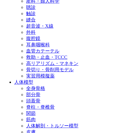
産科・婦人科学
聴診
触診
縫合
超音波・X線
外科
腹腔鏡
耳鼻咽喉科
血管カテーテル
救助・止血・TCCC
高リアリズム・マネキン
骨切り・骨削用モデル
実習用模擬薬
人体模型
全身骨格
部分骨
頭蓋骨
脊柱・脊椎骨
関節
筋肉
人体解剖・トルソー模型
皮膚