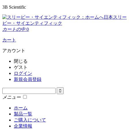
3B Scientific
日本スリー
ビー・サイエンティフィック
カートの中
0
カート
アカウント
閉じる
ゲスト
ログイン
新規会員登録
メニュー
ホーム
製品一覧
ご購入について
企業情報