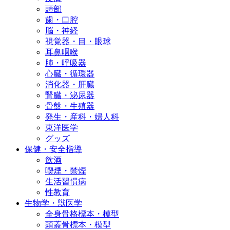
頭部
歯・口腔
脳・神経
視覚器・目・眼球
耳鼻咽喉
肺・呼吸器
心臓・循環器
消化器・肝臓
腎臓・泌尿器
骨盤・生殖器
発生・産科・婦人科
東洋医学
グッズ
保健・安全指導
飲酒
喫煙・禁煙
生活習慣病
性教育
生物学・獣医学
全身骨格標本・模型
頭蓋骨標本・模型