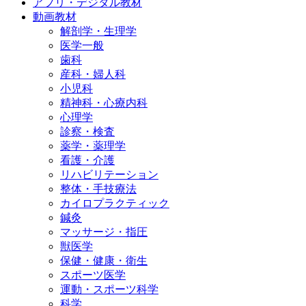
アプリ・デジタル教材
動画教材
解剖学・生理学
医学一般
歯科
産科・婦人科
小児科
精神科・心療内科
心理学
診察・検査
薬学・薬理学
看護・介護
リハビリテーション
整体・手技療法
カイロプラクティック
鍼灸
マッサージ・指圧
獣医学
保健・健康・衛生
スポーツ医学
運動・スポーツ科学
科学