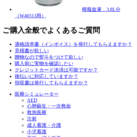
模擬血液，3.8L分
（W46513用）
ご購入全般でよくあるご質問
適格請求書（インボイス）を発行してもらえますか？
見積書が欲しい
贈物なので熨斗をつけて欲しい
購入前に実物を確認したい
クレジットカード決済は可能ですか？
後払いに対応していますか？
領収書は発行してもらえますか？
医療シミュレーター
AED
心肺蘇生・一次救命
救急医療
注射
成人看護・介護
小児看護