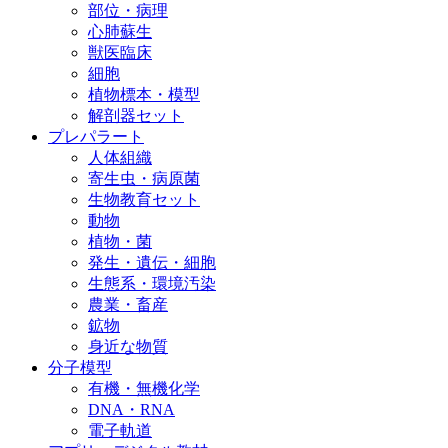
部位・病理
心肺蘇生
獣医臨床
細胞
植物標本・模型
解剖器セット
プレパラート
人体組織
寄生虫・病原菌
生物教育セット
動物
植物・菌
発生・遺伝・細胞
生態系・環境汚染
農業・畜産
鉱物
身近な物質
分子模型
有機・無機化学
DNA・RNA
電子軌道