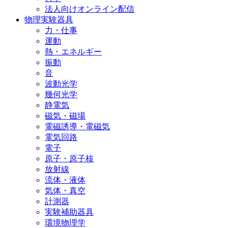
法人向けオンライン配信
物理実験器具
力・仕事
運動
熱・エネルギー
振動
音
波動光学
幾何光学
静電気
磁気・磁場
電磁誘導・電磁気
電気回路
電子
原子・原子核
放射線
流体・液体
気体・真空
計測器
実験補助器具
環境物理学