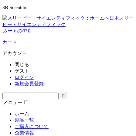
3B Scientific
日本スリー
ビー・サイエンティフィック
カートの中
0
カート
アカウント
閉じる
ゲスト
ログイン
新規会員登録
メニュー
ホーム
製品一覧
ご購入について
企業情報