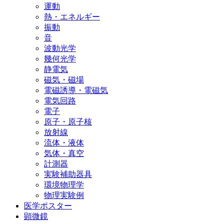
運動
熱・エネルギー
振動
音
波動光学
幾何光学
静電気
磁気・磁場
電磁誘導・電磁気
電気回路
電子
原子・原子核
放射線
流体・液体
気体・真空
計測器
実験補助器具
環境物理学
物理実験例
医学ポスター
顕微鏡