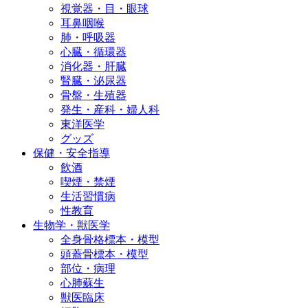
視覚器・目・眼球
耳鼻咽喉
肺・呼吸器
心臓・循環器
消化器・肝臓
腎臓・泌尿器
骨盤・生殖器
発生・産科・婦人科
東洋医学
グッズ
保健・安全指導
飲酒
喫煙・禁煙
生活習慣病
性教育
生物学・獣医学
全身骨格標本・模型
頭蓋骨標本・模型
部位・病理
心肺蘇生
獣医臨床