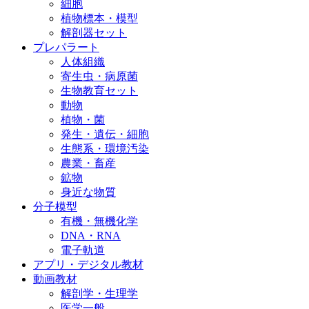
細胞
植物標本・模型
解剖器セット
プレパラート
人体組織
寄生虫・病原菌
生物教育セット
動物
植物・菌
発生・遺伝・細胞
生態系・環境汚染
農業・畜産
鉱物
身近な物質
分子模型
有機・無機化学
DNA・RNA
電子軌道
アプリ・デジタル教材
動画教材
解剖学・生理学
医学一般