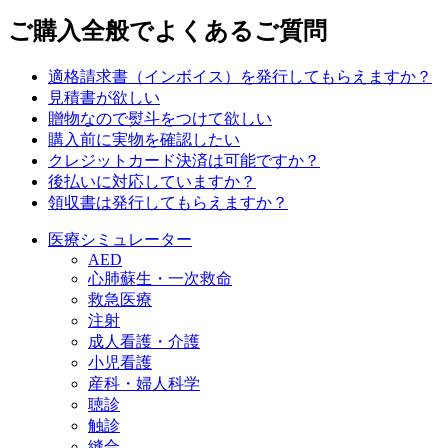
ご購入全般でよくあるご質問
適格請求書（インボイス）を発行してもらえますか？
見積書が欲しい
贈物なので熨斗をつけて欲しい
購入前に実物を確認したい
クレジットカード決済は可能ですか？
後払いに対応していますか？
領収書は発行してもらえますか？
医療シミュレーター
AED
心肺蘇生・一次救命
救急医療
注射
成人看護・介護
小児看護
産科・婦人科学
聴診
触診
縫合