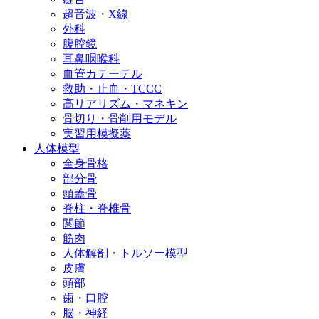
超音波・X線
外科
腹腔鏡
耳鼻咽喉科
血管カテーテル
救助・止血・TCCC
高リアリズム・マネキン
骨切り・骨削用モデル
実習用模擬薬
人体模型
全身骨格
部分骨
頭蓋骨
脊柱・脊椎骨
関節
筋肉
人体解剖・トルソー模型
皮膚
頭部
歯・口腔
脳・神経