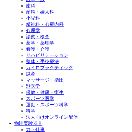
歯科
産科・婦人科
小児科
精神科・心療内科
心理学
診察・検査
薬学・薬理学
看護・介護
リハビリテーション
整体・手技療法
カイロプラクティック
鍼灸
マッサージ・指圧
獣医学
保健・健康・衛生
スポーツ医学
運動・スポーツ科学
科学
法人向けオンライン配信
物理実験器具
力・仕事