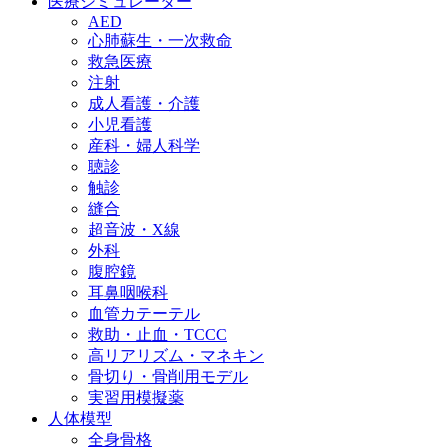
医療シミュレーター
AED
心肺蘇生・一次救命
救急医療
注射
成人看護・介護
小児看護
産科・婦人科学
聴診
触診
縫合
超音波・X線
外科
腹腔鏡
耳鼻咽喉科
血管カテーテル
救助・止血・TCCC
高リアリズム・マネキン
骨切り・骨削用モデル
実習用模擬薬
人体模型
全身骨格