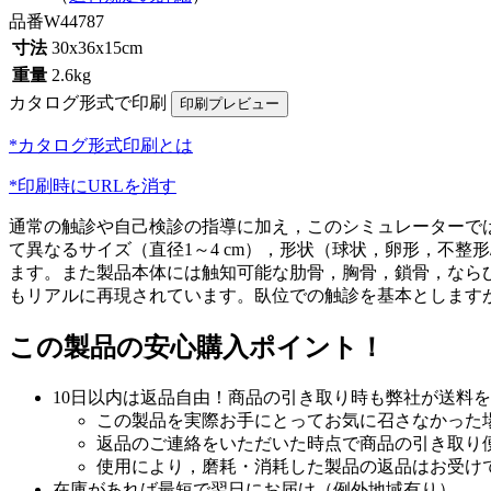
品番
W44787
寸法
30x36x15cm
重量
2.6kg
カタログ形式で印刷
*カタログ形式印刷とは
*印刷時にURLを消す
通常の触診や自己検診の指導に加え，このシミュレーターで
て異なるサイズ（直径1～4 cm），形状（球状，卵形，不
ます。また製品本体には触知可能な肋骨，胸骨，鎖骨，なら
もリアルに再現されています。臥位での触診を基本とします
この製品の安心購入ポイント！
10日以内は返品自由！商品の引き取り時も弊社が送料
この製品を実際お手にとってお気に召さなかった
返品のご連絡をいただいた時点で商品の引き取り
使用により，磨耗・消耗した製品の返品はお受け
在庫があれば最短で翌日にお届け（例外地域有り）