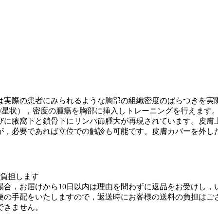
は実際の患者にみられるような胸部の組織密度のばらつきを実
整形/星状），密度の腫瘍を胸部に挿入しトレーニングを行えま
びに腋窩下と鎖骨下にリンパ節腫大が再現されています。皮膚
が，必要であれば立位での触診も可能です。皮膚カバーを外し
を負担します
場合，お届けから10日以内は理由を問わずに返品をお受けし，
便の手配をいたしますので，返送時にお客様の送料の負担はご
できません。