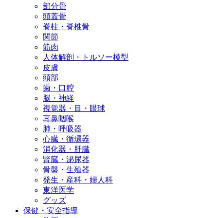
部分骨
頭蓋骨
脊柱・脊椎骨
関節
筋肉
人体解剖・トルソー模型
皮膚
頭部
歯・口腔
脳・神経
視覚器・目・眼球
耳鼻咽喉
肺・呼吸器
心臓・循環器
消化器・肝臓
腎臓・泌尿器
骨盤・生殖器
発生・産科・婦人科
東洋医学
グッズ
保健・安全指導