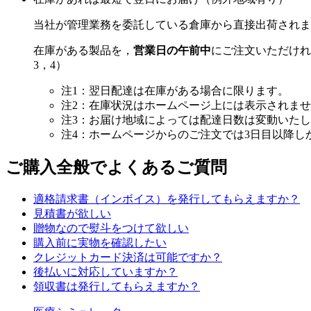
当社が管理業務を委託している倉庫から直接出荷されま
在庫がある製品を，
営業日の午前中
にご注文いただけれ
3，4）
注1：翌日配達は在庫がある場合に限ります。
注2：在庫状況はホームページ上には表示されま
注3：お届け地域によっては配達日数は変動いた
注4：ホームページからのご注文では3日目以降
ご購入全般でよくあるご質問
適格請求書（インボイス）を発行してもらえますか？
見積書が欲しい
贈物なので熨斗をつけて欲しい
購入前に実物を確認したい
クレジットカード決済は可能ですか？
後払いに対応していますか？
領収書は発行してもらえますか？