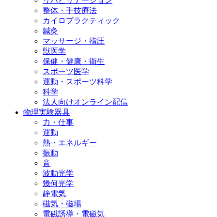
リハビリテーション
整体・手技療法
カイロプラクティック
鍼灸
マッサージ・指圧
獣医学
保健・健康・衛生
スポーツ医学
運動・スポーツ科学
科学
法人向けオンライン配信
物理実験器具
力・仕事
運動
熱・エネルギー
振動
音
波動光学
幾何光学
静電気
磁気・磁場
電磁誘導・電磁気