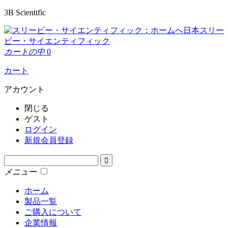
3B Scientific
日本スリー
ビー・サイエンティフィック
カートの中
0
カート
アカウント
閉じる
ゲスト
ログイン
新規会員登録
メニュー
ホーム
製品一覧
ご購入について
企業情報