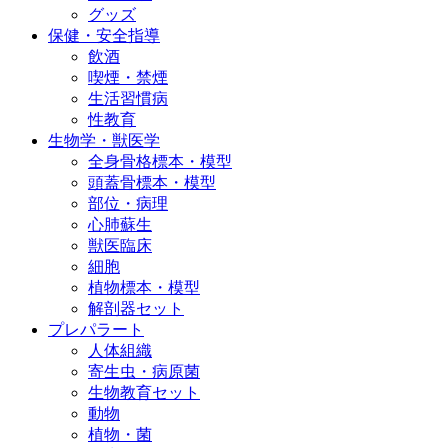
グッズ
保健・安全指導
飲酒
喫煙・禁煙
生活習慣病
性教育
生物学・獣医学
全身骨格標本・模型
頭蓋骨標本・模型
部位・病理
心肺蘇生
獣医臨床
細胞
植物標本・模型
解剖器セット
プレパラート
人体組織
寄生虫・病原菌
生物教育セット
動物
植物・菌