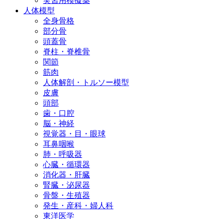
実習用模擬薬
人体模型
全身骨格
部分骨
頭蓋骨
脊柱・脊椎骨
関節
筋肉
人体解剖・トルソー模型
皮膚
頭部
歯・口腔
脳・神経
視覚器・目・眼球
耳鼻咽喉
肺・呼吸器
心臓・循環器
消化器・肝臓
腎臓・泌尿器
骨盤・生殖器
発生・産科・婦人科
東洋医学