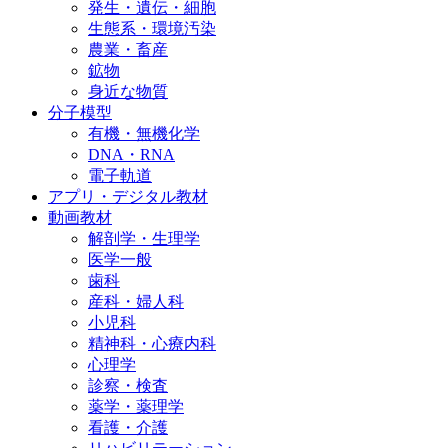
発生・遺伝・細胞
生態系・環境汚染
農業・畜産
鉱物
身近な物質
分子模型
有機・無機化学
DNA・RNA
電子軌道
アプリ・デジタル教材
動画教材
解剖学・生理学
医学一般
歯科
産科・婦人科
小児科
精神科・心療内科
心理学
診察・検査
薬学・薬理学
看護・介護