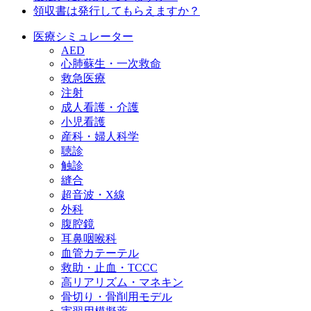
領収書は発行してもらえますか？
医療シミュレーター
AED
心肺蘇生・一次救命
救急医療
注射
成人看護・介護
小児看護
産科・婦人科学
聴診
触診
縫合
超音波・X線
外科
腹腔鏡
耳鼻咽喉科
血管カテーテル
救助・止血・TCCC
高リアリズム・マネキン
骨切り・骨削用モデル