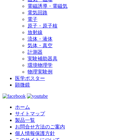
電磁誘導・電磁気
電気回路
電子
原子・原子核
放射線
流体・液体
気体・真空
計測器
実験補助器具
環境物理学
物理実験例
医学ポスター
顕微鏡
ホーム
サイトマップ
製品一覧
お問合せ方法のご案内
個人情報保護方針
このサイトについて