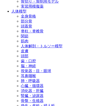
骨切り・骨削用モデル
実習用模擬薬
人体模型
全身骨格
部分骨
頭蓋骨
脊柱・脊椎骨
関節
筋肉
人体解剖・トルソー模型
皮膚
頭部
歯・口腔
脳・神経
視覚器・目・眼球
耳鼻咽喉
肺・呼吸器
心臓・循環器
消化器・肝臓
腎臓・泌尿器
骨盤・生殖器
発生・産科・婦人科