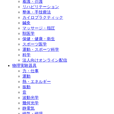
看護・介護
リハビリテーション
整体・手技療法
カイロプラクティック
鍼灸
マッサージ・指圧
獣医学
保健・健康・衛生
スポーツ医学
運動・スポーツ科学
科学
法人向けオンライン配信
物理実験器具
力・仕事
運動
熱・エネルギー
振動
音
波動光学
幾何光学
静電気
磁気・磁場