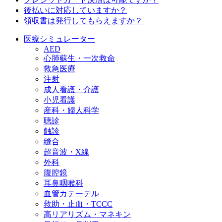
後払いに対応していますか？
領収書は発行してもらえますか？
医療シミュレーター
AED
心肺蘇生・一次救命
救急医療
注射
成人看護・介護
小児看護
産科・婦人科学
聴診
触診
縫合
超音波・X線
外科
腹腔鏡
耳鼻咽喉科
血管カテーテル
救助・止血・TCCC
高リアリズム・マネキン