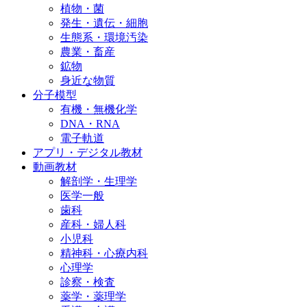
植物・菌
発生・遺伝・細胞
生態系・環境汚染
農業・畜産
鉱物
身近な物質
分子模型
有機・無機化学
DNA・RNA
電子軌道
アプリ・デジタル教材
動画教材
解剖学・生理学
医学一般
歯科
産科・婦人科
小児科
精神科・心療内科
心理学
診察・検査
薬学・薬理学