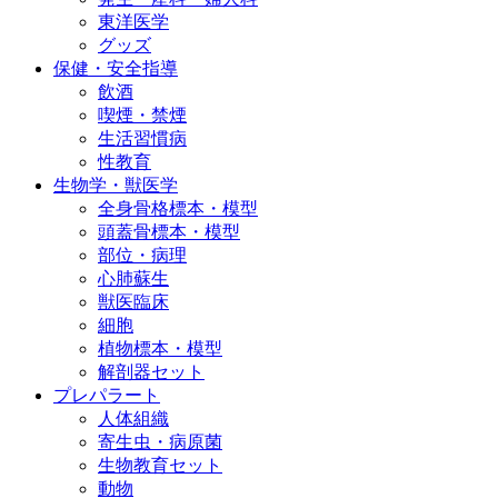
東洋医学
グッズ
保健・安全指導
飲酒
喫煙・禁煙
生活習慣病
性教育
生物学・獣医学
全身骨格標本・模型
頭蓋骨標本・模型
部位・病理
心肺蘇生
獣医臨床
細胞
植物標本・模型
解剖器セット
プレパラート
人体組織
寄生虫・病原菌
生物教育セット
動物