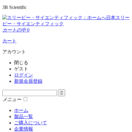
3B Scientific
日本スリー
ビー・サイエンティフィック
カートの中
0
カート
アカウント
閉じる
ゲスト
ログイン
新規会員登録
メニュー
ホーム
製品一覧
ご購入について
企業情報