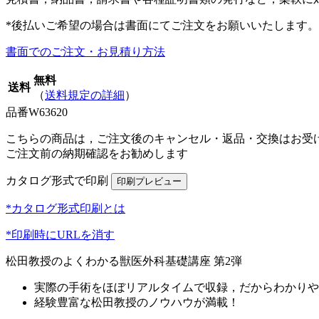
*後払いご希望の場合は書面にてご注文をお願いいたします。
書面でのご注文・お見積り方法
無料
送料
（
送料規定の詳細
）
品番
W63620
こちらの商品は，ご注文後のキャンセル・返品・交換はお受
ご注文前の納期確認をお勧めします
カタログ形式で印刷
*カタログ形式印刷とは
*印刷時にURLを消す
松田教授のよくわかる獣医外科基礎講座 第2弾
実際の手術をほぼリアルタイムで収録，だからわかりや
経験豊富な松田教授のノウハウが満載！