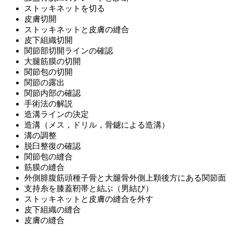
ストッキネットを切る
皮膚切開
ストッキネットと皮膚の縫合
皮下組織切開
関節部切開ラインの確認
大腿筋膜の切開
関節包の切開
関節の露出
関節内部の確認
手術法の解説
造溝ラインの決定
造溝（メス，ドリル，骨鑢による造溝）
溝の調整
脱臼整復の確認
関節包の縫合
筋膜の縫合
外側腓腹筋頭種子骨と大腿骨外側上顆後方にある関節面
支持糸を膝蓋靭帯と結ぶ（男結び）
ストッキネットと皮膚の縫合を外す
皮下組織の縫合
皮膚の縫合