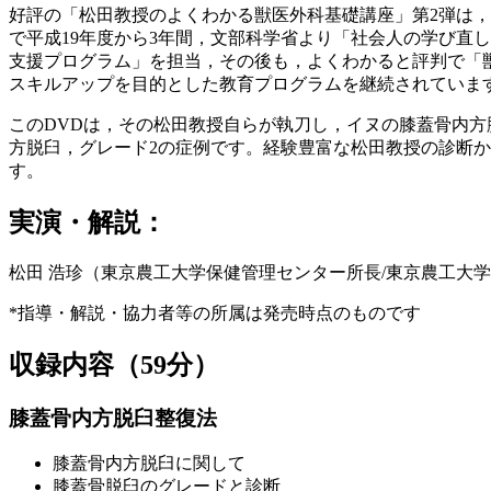
好評の「松田教授のよくわかる獣医外科基礎講座」第2弾は
で平成19年度から3年間，文部科学省より「社会人の学び直
支援プログラム」を担当，その後も，よくわかると評判で「獣
スキルアップを目的とした教育プログラムを継続されていま
このDVDは，その松田教授自らが執刀し，イヌの膝蓋骨内方
方脱臼，グレード2の症例です。経験豊富な松田教授の診断
す。
実演・解説：
松田 浩珍（東京農工大学保健管理センター所長/東京農工大
*指導・解説・協力者等の所属は発売時点のものです
収録内容（59分）
膝蓋骨内方脱臼整復法
膝蓋骨内方脱臼に関して
膝蓋骨脱臼のグレードと診断