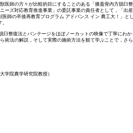
，獣医師の方々が比較的目にすることのある「膝蓋骨内方脱臼
しニーズ対応教育推進事業」の委託事業の責任者として，「出
医師の卒後再教育プログラム アドバンス イン 農工大！」と
す。
脱臼整復法とバンテージをほぼノーカットの映像で丁寧にわか
から術法の解説，そして実際の施術方法を観て学ぶことで，さ
学大学院農学研究院教授）