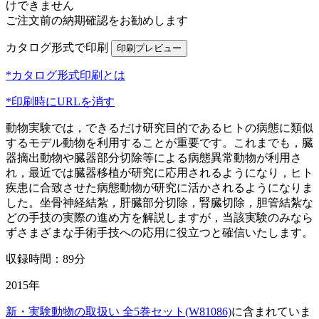
けできません
ご注文前の納期確認をお勧めします
カタログ形式で印刷
*カタログ形式印刷とは
*印刷時にURLを消す
動物実験では，できるだけ研究目的であるヒトの病態に類似
するモデル動物を利用することが重要です。これまでも，臓
器摘出動物や臓器部分切除等による病態異常動物が利用さ
れ，最近では臓器移植が研究に応用されるようになり，ヒト
疾患に合致させた病態動物が研究に活かされるようになりま
した。坐骨神経結紮，肝臓部分切除，腎臓切除，胆管結紮な
どの手技の実際の進め方を解説しますが，当該実験のみなら
ずさまざまな手術手技への応用に役立つと確信いたします。
収録時間：89分
2015年
新・実験動物の取扱い 全5巻セット(W81086)
に含まれていま