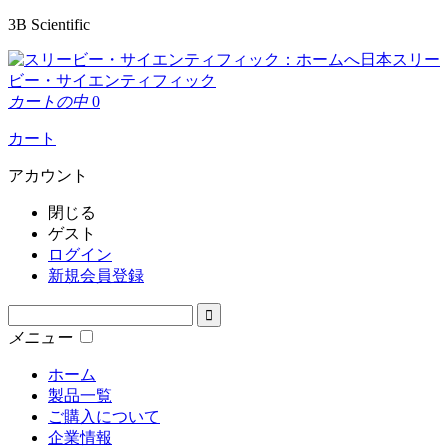
3B Scientific
日本スリー
ビー・サイエンティフィック
カートの中
0
カート
アカウント
閉じる
ゲスト
ログイン
新規会員登録
メニュー
ホーム
製品一覧
ご購入について
企業情報