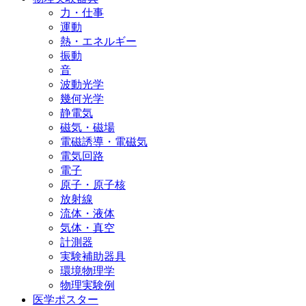
力・仕事
運動
熱・エネルギー
振動
音
波動光学
幾何光学
静電気
磁気・磁場
電磁誘導・電磁気
電気回路
電子
原子・原子核
放射線
流体・液体
気体・真空
計測器
実験補助器具
環境物理学
物理実験例
医学ポスター