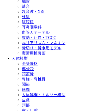
触診
縫合
超音波・X線
外科
腹腔鏡
耳鼻咽喉科
血管カテーテル
救助・止血・TCCC
高リアリズム・マネキン
骨切り・骨削用モデル
実習用模擬薬
人体模型
全身骨格
部分骨
頭蓋骨
脊柱・脊椎骨
関節
筋肉
人体解剖・トルソー模型
皮膚
頭部
歯・口腔