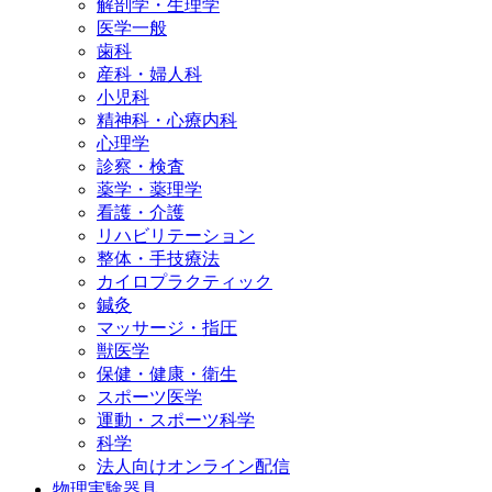
解剖学・生理学
医学一般
歯科
産科・婦人科
小児科
精神科・心療内科
心理学
診察・検査
薬学・薬理学
看護・介護
リハビリテーション
整体・手技療法
カイロプラクティック
鍼灸
マッサージ・指圧
獣医学
保健・健康・衛生
スポーツ医学
運動・スポーツ科学
科学
法人向けオンライン配信
物理実験器具