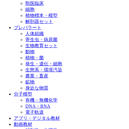
獣医臨床
細胞
植物標本・模型
解剖器セット
プレパラート
人体組織
寄生虫・病原菌
生物教育セット
動物
植物・菌
発生・遺伝・細胞
生態系・環境汚染
農業・畜産
鉱物
身近な物質
分子模型
有機・無機化学
DNA・RNA
電子軌道
アプリ・デジタル教材
動画教材