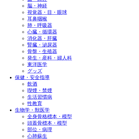
脳・神経
視覚器・目・眼球
耳鼻咽喉
肺・呼吸器
心臓・循環器
消化器・肝臓
腎臓・泌尿器
骨盤・生殖器
発生・産科・婦人科
東洋医学
グッズ
保健・安全指導
飲酒
喫煙・禁煙
生活習慣病
性教育
生物学・獣医学
全身骨格標本・模型
頭蓋骨標本・模型
部位・病理
心肺蘇生