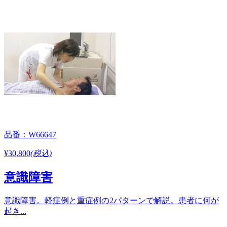
品番：W66647
¥30,800
(税込)
意識障害
意識障害。軽症例と重症例の2パターンで解説。患者に何が
起き...