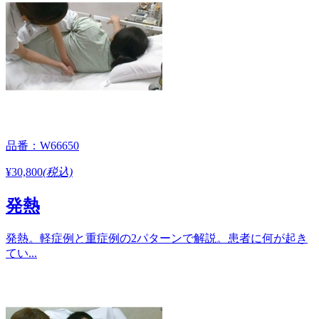
品番：W66650
¥30,800
(税込)
発熱
発熱。軽症例と重症例の2パターンで解説。患者に何が起き
てい...