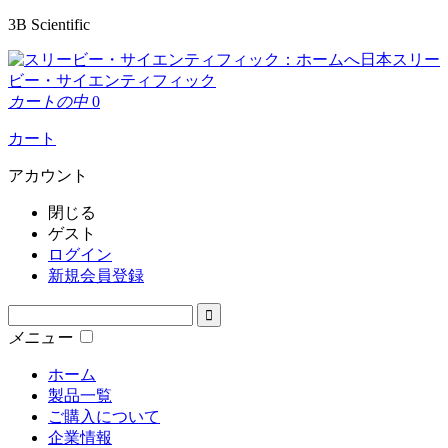
3B Scientific
日本スリー
ビー・サイエンティフィック
カートの中
0
カート
アカウント
閉じる
ゲスト
ログイン
新規会員登録
メニュー
ホーム
製品一覧
ご購入について
企業情報