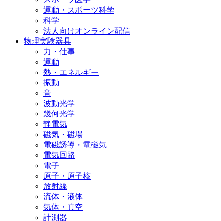
運動・スポーツ科学
科学
法人向けオンライン配信
物理実験器具
力・仕事
運動
熱・エネルギー
振動
音
波動光学
幾何光学
静電気
磁気・磁場
電磁誘導・電磁気
電気回路
電子
原子・原子核
放射線
流体・液体
気体・真空
計測器