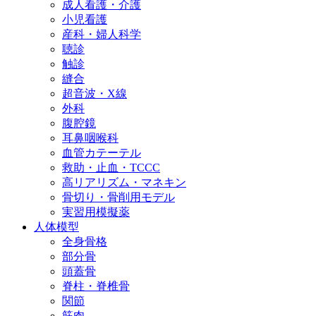
成人看護・介護
小児看護
産科・婦人科学
聴診
触診
縫合
超音波・X線
外科
腹腔鏡
耳鼻咽喉科
血管カテーテル
救助・止血・TCCC
高リアリズム・マネキン
骨切り・骨削用モデル
実習用模擬薬
人体模型
全身骨格
部分骨
頭蓋骨
脊柱・脊椎骨
関節
筋肉