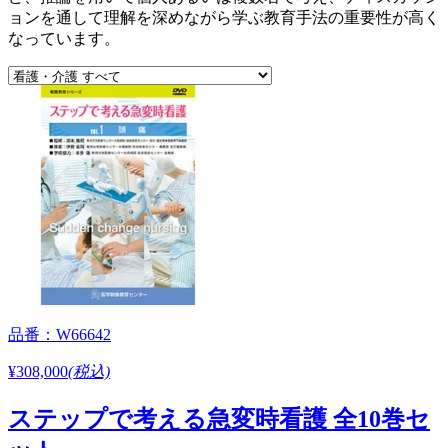
ョンを通して理解を深めながら学ぶ教育手法の重要性が高く
なっています。
品番：W66642
¥308,000
(税込)
ステップで考える急変時看護 全10巻セ