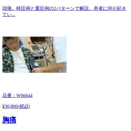
頭痛。軽症例と重症例の2パターンで解説。患者に何が起き
てい...
品番：W66644
¥30,800
(税込)
胸痛