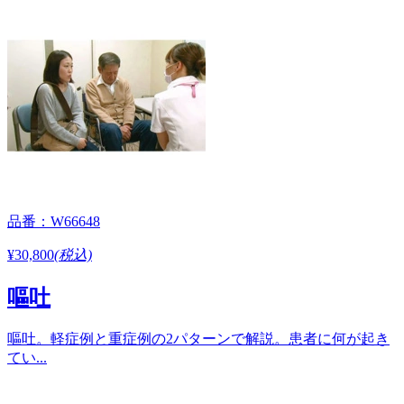
品番：W66648
¥30,800
(税込)
嘔吐
嘔吐。軽症例と重症例の2パターンで解説。患者に何が起き
てい...