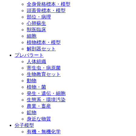
全身骨格標本・模型
頭蓋骨標本・模型
部位・病理
心肺蘇生
獣医臨床
細胞
植物標本・模型
解剖器セット
プレパラート
人体組織
寄生虫・病原菌
生物教育セット
動物
植物・菌
発生・遺伝・細胞
生態系・環境汚染
農業・畜産
鉱物
身近な物質
分子模型
有機・無機化学