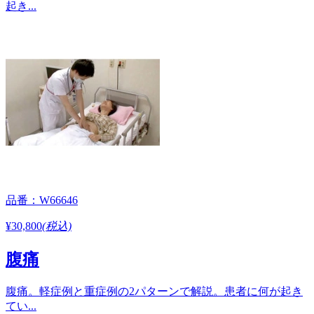
起き...
品番：W66646
¥30,800
(税込)
腹痛
腹痛。軽症例と重症例の2パターンで解説。患者に何が起き
てい...