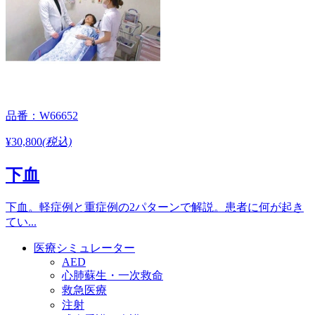
品番：W66652
¥30,800
(税込)
下血
下血。軽症例と重症例の2パターンで解説。患者に何が起き
てい...
医療シミュレーター
AED
心肺蘇生・一次救命
救急医療
注射