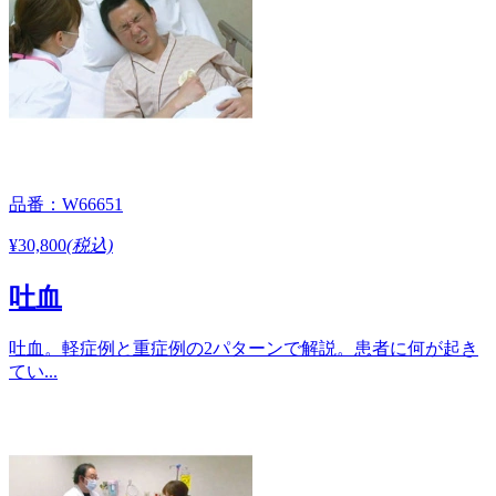
品番：W66651
¥30,800
(税込)
吐血
吐血。軽症例と重症例の2パターンで解説。患者に何が起き
てい...