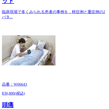
ット
臨床現場で多くみられる患者の事例を，軽症例と重症例の2
パタ...
品番：W66643
¥30,800
(税込)
頭痛