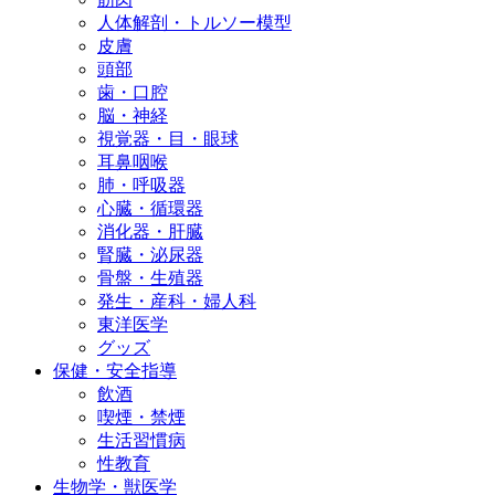
人体解剖・トルソー模型
皮膚
頭部
歯・口腔
脳・神経
視覚器・目・眼球
耳鼻咽喉
肺・呼吸器
心臓・循環器
消化器・肝臓
腎臓・泌尿器
骨盤・生殖器
発生・産科・婦人科
東洋医学
グッズ
保健・安全指導
飲酒
喫煙・禁煙
生活習慣病
性教育
生物学・獣医学