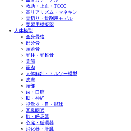
救助・止血・TCCC
高リアリズム・マネキン
骨切り・骨削用モデル
実習用模擬薬
人体模型
全身骨格
部分骨
頭蓋骨
脊柱・脊椎骨
関節
筋肉
人体解剖・トルソー模型
皮膚
頭部
歯・口腔
脳・神経
視覚器・目・眼球
耳鼻咽喉
肺・呼吸器
心臓・循環器
消化器・肝臓