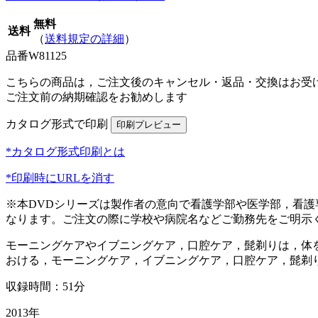
無料
送料
（
送料規定の詳細
）
品番
W81125
こちらの商品は，ご注文後のキャンセル・返品・交換はお受
ご注文前の納期確認をお勧めします
カタログ形式で印刷
*カタログ形式印刷とは
*印刷時にURLを消す
※本DVDシリーズは製作者の意向で看護学部や医学部，看
なります。ご注文の際に学校や病院名などご勤務先をご明示
モーニングケアやイブニングケア，口腔ケア，髭剃りは，体
おける，モーニングケア，イブニングケア，口腔ケア，髭剃
収録時間：51分
2013年