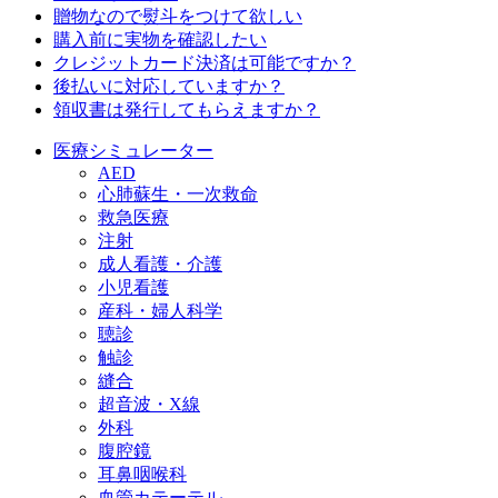
贈物なので熨斗をつけて欲しい
購入前に実物を確認したい
クレジットカード決済は可能ですか？
後払いに対応していますか？
領収書は発行してもらえますか？
医療シミュレーター
AED
心肺蘇生・一次救命
救急医療
注射
成人看護・介護
小児看護
産科・婦人科学
聴診
触診
縫合
超音波・X線
外科
腹腔鏡
耳鼻咽喉科
血管カテーテル