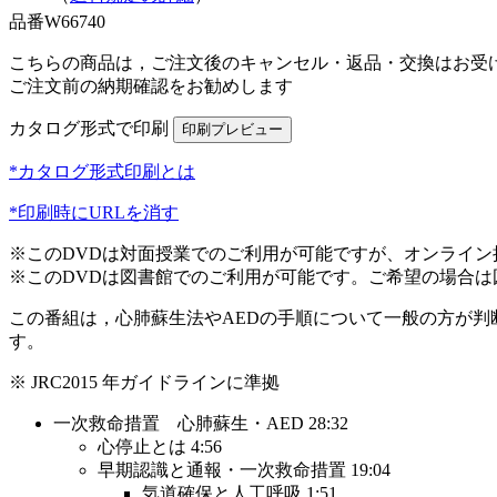
品番
W66740
こちらの商品は，ご注文後のキャンセル・返品・交換はお受
ご注文前の納期確認をお勧めします
カタログ形式で印刷
*カタログ形式印刷とは
*印刷時にURLを消す
※このDVDは対面授業でのご利用が可能ですが、オンライ
※このDVDは図書館でのご利用が可能です。ご希望の場合
この番組は，心肺蘇生法やAEDの手順について一般の方が
す。
※ JRC2015 年ガイドラインに準拠
一次救命措置 心肺蘇生・AED 28:32
心停止とは 4:56
早期認識と通報・一次救命措置 19:04
気道確保と人工呼吸 1:51