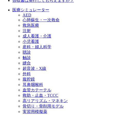
領収書は発行してもらえますか？
医療シミュレーター
AED
心肺蘇生・一次救命
救急医療
注射
成人看護・介護
小児看護
産科・婦人科学
聴診
触診
縫合
超音波・X線
外科
腹腔鏡
耳鼻咽喉科
血管カテーテル
救助・止血・TCCC
高リアリズム・マネキン
骨切り・骨削用モデル
実習用模擬薬