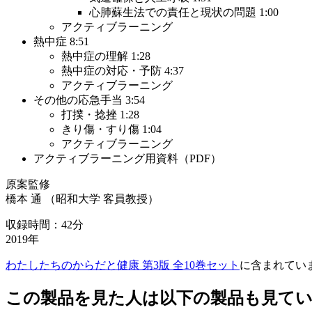
心肺蘇生法での責任と現状の問題 1:00
アクティブラーニング
熱中症 8:51
熱中症の理解 1:28
熱中症の対応・予防 4:37
アクティブラーニング
その他の応急手当 3:54
打撲・捻挫 1:28
きり傷・すり傷 1:04
アクティブラーニング
アクティブラーニング用資料（PDF）
原案監修
橋本 通 （昭和大学 客員教授）
収録時間：42分
2019年
わたしたちのからだと健康 第3版 全10巻セット
に含まれてい
この製品を見た人は以下の製品も見て