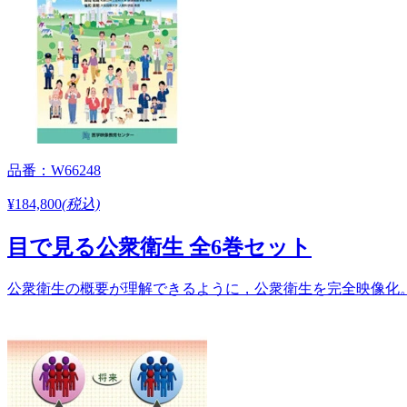
品番：W66248
¥184,800
(税込)
目で見る公衆衛生 全6巻セット
公衆衛生の概要が理解できるように，公衆衛生を完全映像化。覚