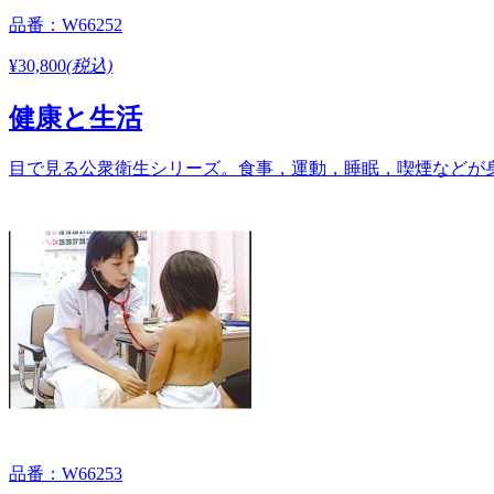
品番：W66252
¥30,800
(税込)
健康と生活
目で見る公衆衛生シリーズ。食事，運動，睡眠，喫煙などが身体
品番：W66253