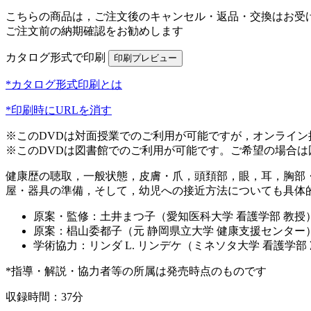
こちらの商品は，ご注文後のキャンセル・返品・交換はお受
ご注文前の納期確認をお勧めします
カタログ形式で印刷
*カタログ形式印刷とは
*印刷時にURLを消す
※このDVDは対面授業でのご利用が可能ですが，オンライ
※このDVDは図書館でのご利用が可能です。ご希望の場合
健康歴の聴取，一般状態，皮膚・爪，頭頚部，眼，耳，胸部
屋・器具の準備，そして，幼児への接近方法についても具体
原案・監修：土井まつ子（愛知医科大学 看護学部 教授
原案：椙山委都子（元 静岡県立大学 健康支援センター
学術協力：リンダ L. リンデケ（ミネソタ大学 看護学部
*指導・解説・協力者等の所属は発売時点のものです
収録時間：37分