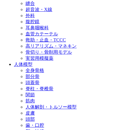
縫合
超音波・X線
外科
腹腔鏡
耳鼻咽喉科
血管カテーテル
救助・止血・TCCC
高リアリズム・マネキン
骨切り・骨削用モデル
実習用模擬薬
人体模型
全身骨格
部分骨
頭蓋骨
脊柱・脊椎骨
関節
筋肉
人体解剖・トルソー模型
皮膚
頭部
歯・口腔