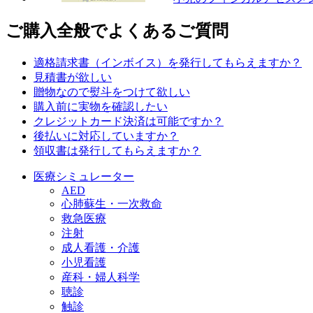
ご購入全般でよくあるご質問
適格請求書（インボイス）を発行してもらえますか？
見積書が欲しい
贈物なので熨斗をつけて欲しい
購入前に実物を確認したい
クレジットカード決済は可能ですか？
後払いに対応していますか？
領収書は発行してもらえますか？
医療シミュレーター
AED
心肺蘇生・一次救命
救急医療
注射
成人看護・介護
小児看護
産科・婦人科学
聴診
触診