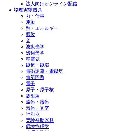
法人向けオンライン配信
物理実験器具
力・仕事
運動
熱・エネルギー
振動
音
波動光学
幾何光学
静電気
磁気・磁場
電磁誘導・電磁気
電気回路
電子
原子・原子核
放射線
流体・液体
気体・真空
計測器
実験補助器具
環境物理学