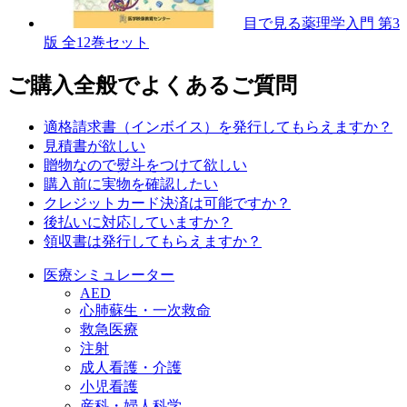
目で見る薬理学入門 第3
版 全12巻セット
ご購入全般でよくあるご質問
適格請求書（インボイス）を発行してもらえますか？
見積書が欲しい
贈物なので熨斗をつけて欲しい
購入前に実物を確認したい
クレジットカード決済は可能ですか？
後払いに対応していますか？
領収書は発行してもらえますか？
医療シミュレーター
AED
心肺蘇生・一次救命
救急医療
注射
成人看護・介護
小児看護
産科・婦人科学