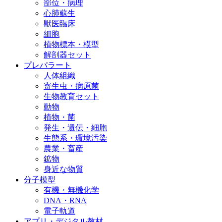
部位・病理
心肺蘇生
獣医臨床
細胞
植物標本・模型
解剖器セット
プレパラート
人体組織
寄生虫・病原菌
生物教育セット
動物
植物・菌
発生・遺伝・細胞
生態系・環境汚染
農業・畜産
鉱物
身近な物質
分子模型
有機・無機化学
DNA・RNA
電子軌道
アプリ・デジタル教材