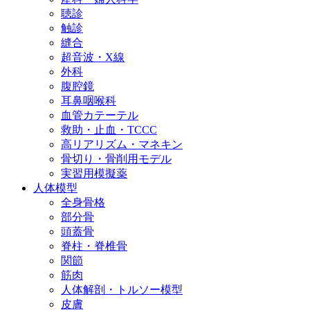
聴診
触診
縫合
超音波・X線
外科
腹腔鏡
耳鼻咽喉科
血管カテーテル
救助・止血・TCCC
高リアリズム・マネキン
骨切り・骨削用モデル
実習用模擬薬
人体模型
全身骨格
部分骨
頭蓋骨
脊柱・脊椎骨
関節
筋肉
人体解剖・トルソー模型
皮膚