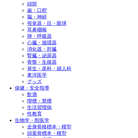
頭部
歯・口腔
脳・神経
視覚器・目・眼球
耳鼻咽喉
肺・呼吸器
心臓・循環器
消化器・肝臓
腎臓・泌尿器
骨盤・生殖器
発生・産科・婦人科
東洋医学
グッズ
保健・安全指導
飲酒
喫煙・禁煙
生活習慣病
性教育
生物学・獣医学
全身骨格標本・模型
頭蓋骨標本・模型