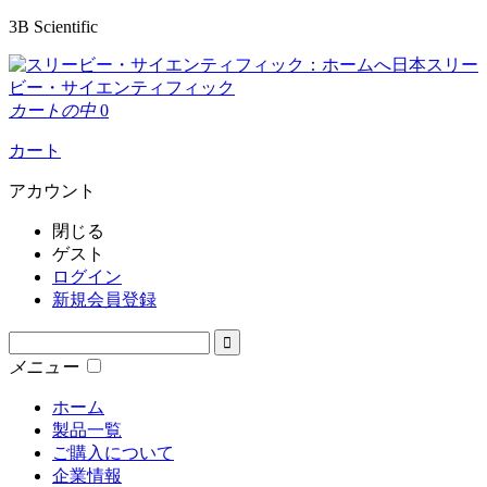
3B Scientific
日本スリー
ビー・サイエンティフィック
カートの中
0
カート
アカウント
閉じる
ゲスト
ログイン
新規会員登録
メニュー
ホーム
製品一覧
ご購入について
企業情報