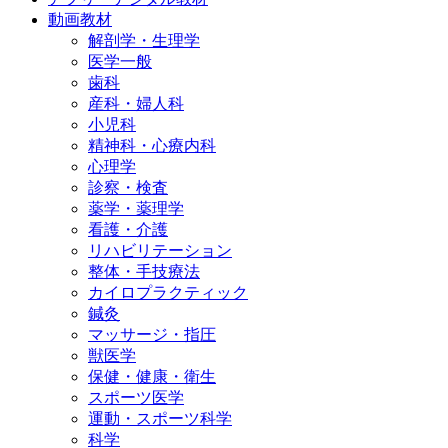
動画教材
解剖学・生理学
医学一般
歯科
産科・婦人科
小児科
精神科・心療内科
心理学
診察・検査
薬学・薬理学
看護・介護
リハビリテーション
整体・手技療法
カイロプラクティック
鍼灸
マッサージ・指圧
獣医学
保健・健康・衛生
スポーツ医学
運動・スポーツ科学
科学