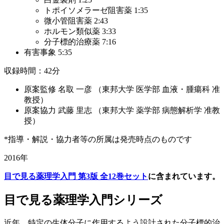
トポイソメラーゼ阻害薬 1:35
微小管阻害薬 2:43
ホルモン類似薬 3:33
分子標的治療薬 7:16
有害事象 5:35
収録時間：42分
原案監修 名取 一彦 （東邦大学 医学部 血液・腫瘍科 准
教授）
原案協力 武藤 里志 （東邦大学 薬学部 病態解析学 准教
授）
*指導・解説・協力者等の所属は発売時点のものです
2016年
目で見る薬理学入門 第3版 全12巻セット
に含まれています。
目で見る薬理学入門シリーズ
近年，特定の生体分子に作用するよう設計された分子標的治