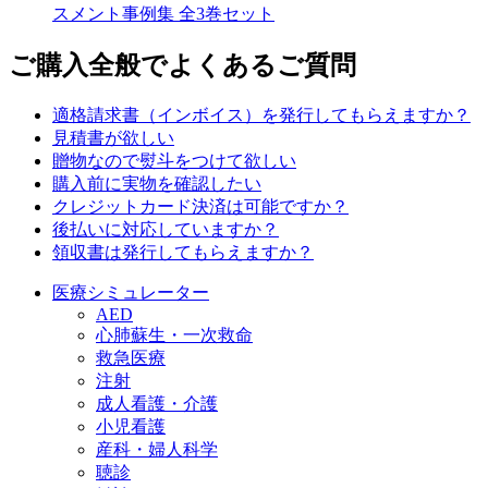
スメント事例集 全3巻セット
ご購入全般でよくあるご質問
適格請求書（インボイス）を発行してもらえますか？
見積書が欲しい
贈物なので熨斗をつけて欲しい
購入前に実物を確認したい
クレジットカード決済は可能ですか？
後払いに対応していますか？
領収書は発行してもらえますか？
医療シミュレーター
AED
心肺蘇生・一次救命
救急医療
注射
成人看護・介護
小児看護
産科・婦人科学
聴診