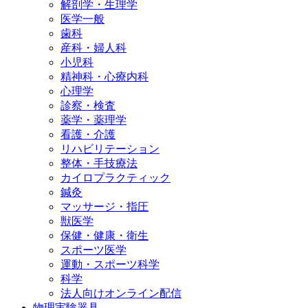
解剖学・生理学
医学一般
歯科
産科・婦人科
小児科
精神科・心療内科
心理学
診察・検査
薬学・薬理学
看護・介護
リハビリテーション
整体・手技療法
カイロプラクティック
鍼灸
マッサージ・指圧
獣医学
保健・健康・衛生
スポーツ医学
運動・スポーツ科学
科学
法人向けオンライン配信
物理実験器具