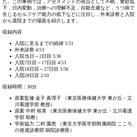
た。この事例では，アセスメントの視点として不眠，食欲低
下，日内変動，治療への理解不足，自殺念慮など，うつ病で
生じるセルフケア能力の低下などに注目し，外来診察と入院
から退院までの場面を紹介します。
収録内容
入院に至るまでの経緯 5:51
外来診察 4:53
入院当日～2日目 5:36
入院7日目～17日目 4:53
入院18日目～27日目 5:56
入院28日目 2:10
収録時間：30分
原案監修 金子 眞理子 （東京医療保健大学 東が丘・立
川看護学部 教授）
原案 中村 裕美 （東京医療保健大学 東が丘・立川看護
学部 助教）
学術協力 二村 園恵 （東京大学医学部附属病院 こころ
の発達診療部 病院診療医）