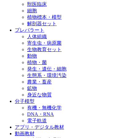
獣医臨床
細胞
植物標本・模型
解剖器セット
プレパラート
人体組織
寄生虫・病原菌
生物教育セット
動物
植物・菌
発生・遺伝・細胞
生態系・環境汚染
農業・畜産
鉱物
身近な物質
分子模型
有機・無機化学
DNA・RNA
電子軌道
アプリ・デジタル教材
動画教材