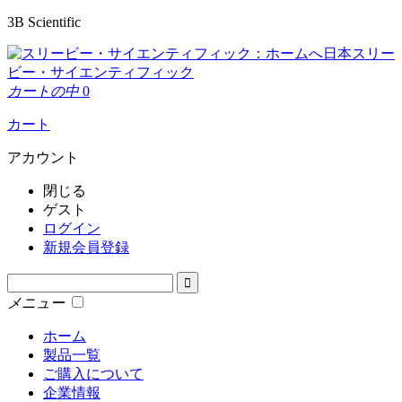
3B Scientific
日本スリー
ビー・サイエンティフィック
カートの中
0
カート
アカウント
閉じる
ゲスト
ログイン
新規会員登録
メニュー
ホーム
製品一覧
ご購入について
企業情報