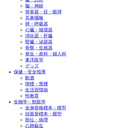
脳・神経
視覚器・目・眼球
耳鼻咽喉
肺・呼吸器
心臓・循環器
消化器・肝臓
腎臓・泌尿器
骨盤・生殖器
発生・産科・婦人科
東洋医学
グッズ
保健・安全指導
飲酒
喫煙・禁煙
生活習慣病
性教育
生物学・獣医学
全身骨格標本・模型
頭蓋骨標本・模型
部位・病理
心肺蘇生