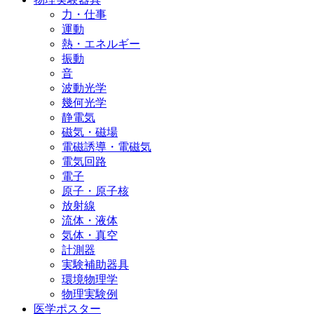
力・仕事
運動
熱・エネルギー
振動
音
波動光学
幾何光学
静電気
磁気・磁場
電磁誘導・電磁気
電気回路
電子
原子・原子核
放射線
流体・液体
気体・真空
計測器
実験補助器具
環境物理学
物理実験例
医学ポスター