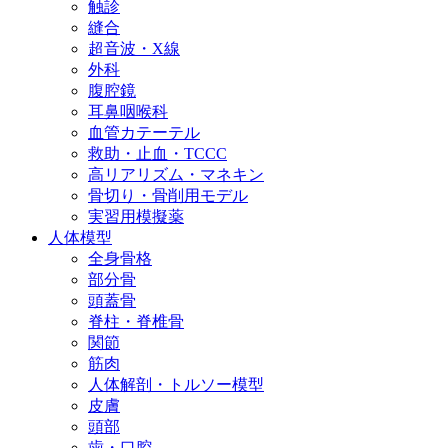
触診
縫合
超音波・X線
外科
腹腔鏡
耳鼻咽喉科
血管カテーテル
救助・止血・TCCC
高リアリズム・マネキン
骨切り・骨削用モデル
実習用模擬薬
人体模型
全身骨格
部分骨
頭蓋骨
脊柱・脊椎骨
関節
筋肉
人体解剖・トルソー模型
皮膚
頭部
歯・口腔