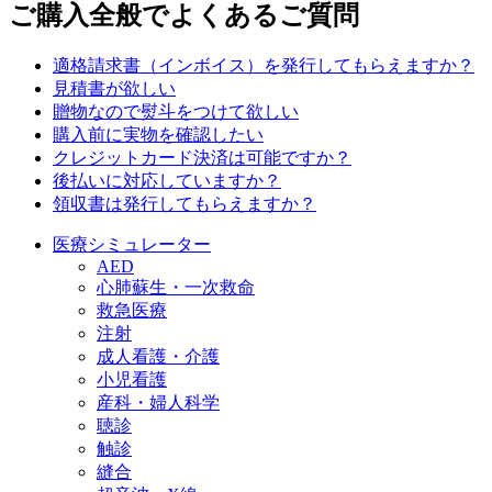
ご購入全般でよくあるご質問
適格請求書（インボイス）を発行してもらえますか？
見積書が欲しい
贈物なので熨斗をつけて欲しい
購入前に実物を確認したい
クレジットカード決済は可能ですか？
後払いに対応していますか？
領収書は発行してもらえますか？
医療シミュレーター
AED
心肺蘇生・一次救命
救急医療
注射
成人看護・介護
小児看護
産科・婦人科学
聴診
触診
縫合