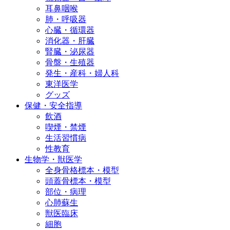
耳鼻咽喉
肺・呼吸器
心臓・循環器
消化器・肝臓
腎臓・泌尿器
骨盤・生殖器
発生・産科・婦人科
東洋医学
グッズ
保健・安全指導
飲酒
喫煙・禁煙
生活習慣病
性教育
生物学・獣医学
全身骨格標本・模型
頭蓋骨標本・模型
部位・病理
心肺蘇生
獣医臨床
細胞