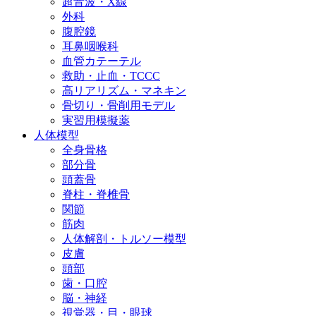
超音波・X線
外科
腹腔鏡
耳鼻咽喉科
血管カテーテル
救助・止血・TCCC
高リアリズム・マネキン
骨切り・骨削用モデル
実習用模擬薬
人体模型
全身骨格
部分骨
頭蓋骨
脊柱・脊椎骨
関節
筋肉
人体解剖・トルソー模型
皮膚
頭部
歯・口腔
脳・神経
視覚器・目・眼球