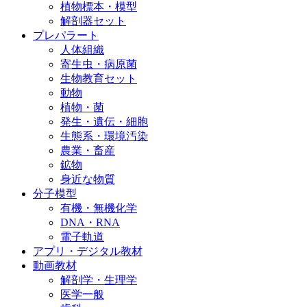
植物標本・模型
解剖器セット
プレパラート
人体組織
寄生虫・病原菌
生物教育セット
動物
植物・菌
発生・遺伝・細胞
生態系・環境汚染
農業・畜産
鉱物
身近な物質
分子模型
有機・無機化学
DNA・RNA
電子軌道
アプリ・デジタル教材
動画教材
解剖学・生理学
医学一般