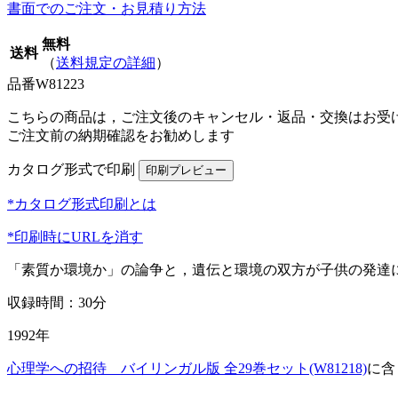
書面でのご注文・お見積り方法
無料
送料
（
送料規定の詳細
）
品番
W81223
こちらの商品は，ご注文後のキャンセル・返品・交換はお受
ご注文前の納期確認をお勧めします
カタログ形式で印刷
*カタログ形式印刷とは
*印刷時にURLを消す
「素質か環境か」の論争と，遺伝と環境の双方が子供の発達
収録時間：30分
1992年
心理学への招待 バイリンガル版 全29巻セット(W81218)
に含