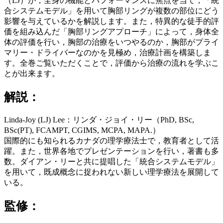
（LJ）が，全身の機能とパフォーマンスに焦点を当て，「統
合システムモデル」を用いて胸部リングが複数の部位にどう
影響を与えているかを解説します。また，特異的な徒手的評
価を組み込んだ「胸部リングアプローチ」によって，身体全
体の評価を行い，胸部の治療をいつやるのか，胸部がプライ
マリー・ドライバーなのかを見極め，治療計画を構築しま
す。全巻ご覧いただくことで，評価から治療の流れを学ぶこ
とが出来ます。
解説：
Linda-Joy (LJ) Lee：リンダ・ジョイ・リー（PhD, BSc,
BSc(PT), FCAMPT, CGIMS, MCPA, MAPA.）
国際的にも知られるカナダの理学療法士で，教育者として活
躍。また，世界各地でプレゼンテーションを行い，著書も多
数。ダイアン・リーと共に提唱した「統合システムモデル」
を用いて，既成概念に捉われない新しい理学療法を展開して
いる。
監修：