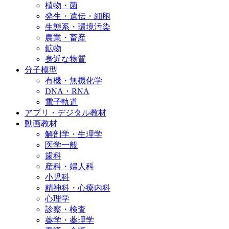
植物・菌
発生・遺伝・細胞
生態系・環境汚染
農業・畜産
鉱物
身近な物質
分子模型
有機・無機化学
DNA・RNA
電子軌道
アプリ・デジタル教材
動画教材
解剖学・生理学
医学一般
歯科
産科・婦人科
小児科
精神科・心療内科
心理学
診察・検査
薬学・薬理学