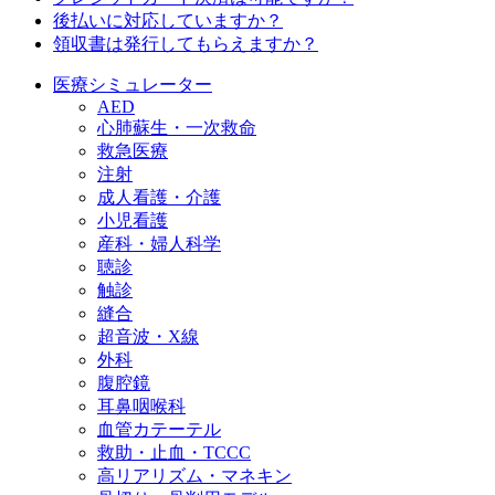
後払いに対応していますか？
領収書は発行してもらえますか？
医療シミュレーター
AED
心肺蘇生・一次救命
救急医療
注射
成人看護・介護
小児看護
産科・婦人科学
聴診
触診
縫合
超音波・X線
外科
腹腔鏡
耳鼻咽喉科
血管カテーテル
救助・止血・TCCC
高リアリズム・マネキン