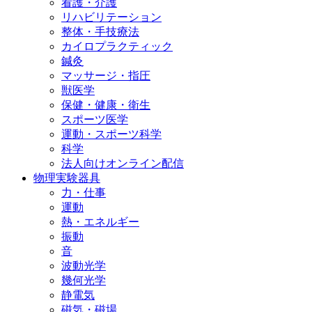
看護・介護
リハビリテーション
整体・手技療法
カイロプラクティック
鍼灸
マッサージ・指圧
獣医学
保健・健康・衛生
スポーツ医学
運動・スポーツ科学
科学
法人向けオンライン配信
物理実験器具
力・仕事
運動
熱・エネルギー
振動
音
波動光学
幾何光学
静電気
磁気・磁場