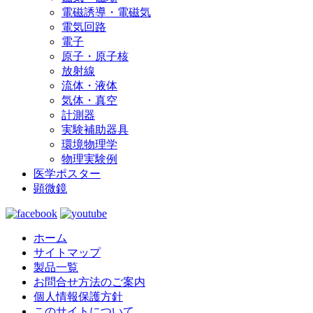
電磁誘導・電磁気
電気回路
電子
原子・原子核
放射線
流体・液体
気体・真空
計測器
実験補助器具
環境物理学
物理実験例
医学ポスター
顕微鏡
ホーム
サイトマップ
製品一覧
お問合せ方法のご案内
個人情報保護方針
このサイトについて