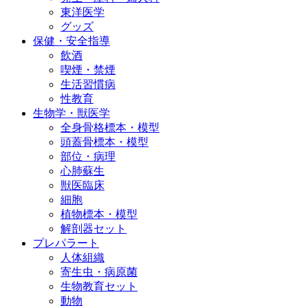
東洋医学
グッズ
保健・安全指導
飲酒
喫煙・禁煙
生活習慣病
性教育
生物学・獣医学
全身骨格標本・模型
頭蓋骨標本・模型
部位・病理
心肺蘇生
獣医臨床
細胞
植物標本・模型
解剖器セット
プレパラート
人体組織
寄生虫・病原菌
生物教育セット
動物