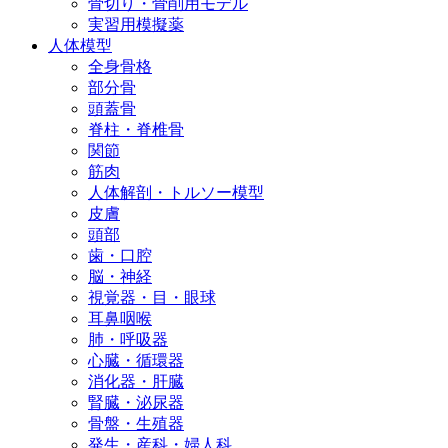
骨切り・骨削用モデル
実習用模擬薬
人体模型
全身骨格
部分骨
頭蓋骨
脊柱・脊椎骨
関節
筋肉
人体解剖・トルソー模型
皮膚
頭部
歯・口腔
脳・神経
視覚器・目・眼球
耳鼻咽喉
肺・呼吸器
心臓・循環器
消化器・肝臓
腎臓・泌尿器
骨盤・生殖器
発生・産科・婦人科