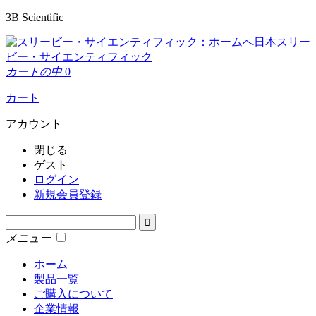
3B Scientific
日本スリー
ビー・サイエンティフィック
カートの中
0
カート
アカウント
閉じる
ゲスト
ログイン
新規会員登録
メニュー
ホーム
製品一覧
ご購入について
企業情報