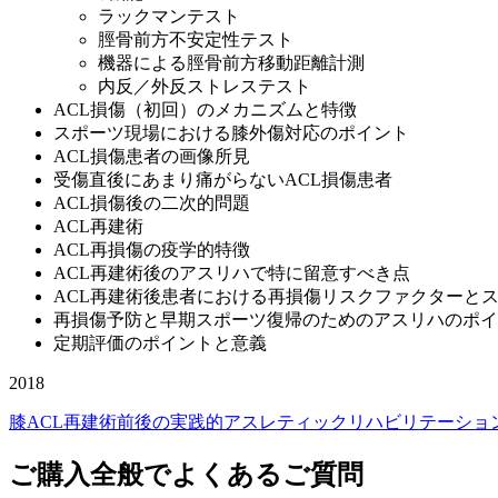
ラックマンテスト
脛骨前方不安定性テスト
機器による脛骨前方移動距離計測
内反／外反ストレステスト
ACL損傷（初回）のメカニズムと特徴
スポーツ現場における膝外傷対応のポイント
ACL損傷患者の画像所見
受傷直後にあまり痛がらないACL損傷患者
ACL損傷後の二次的問題
ACL再建術
ACL再損傷の疫学的特徴
ACL再建術後のアスリハで特に留意すべき点
ACL再建術後患者における再損傷リスクファクターと
再損傷予防と早期スポーツ復帰のためのアスリハのポイ
定期評価のポイントと意義
2018
膝ACL再建術前後の実践的アスレティックリハビリテーショ
ご購入全般でよくあるご質問