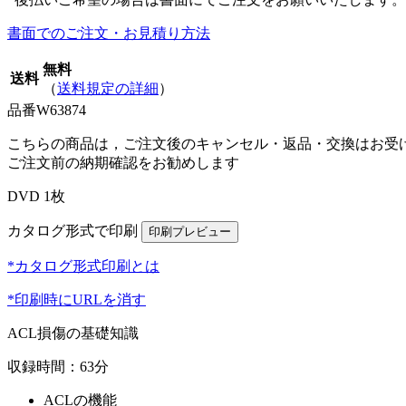
書面でのご注文・お見積り方法
無料
送料
（
送料規定の詳細
）
品番
W63874
こちらの商品は，ご注文後のキャンセル・返品・交換はお受
ご注文前の納期確認をお勧めします
DVD 1枚
カタログ形式で印刷
*カタログ形式印刷とは
*印刷時にURLを消す
ACL損傷の基礎知識
収録時間：63分
ACLの機能