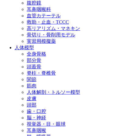
腹腔鏡
耳鼻咽喉科
血管カテーテル
救助・止血・TCCC
高リアリズム・マネキン
骨切り・骨削用モデル
実習用模擬薬
人体模型
全身骨格
部分骨
頭蓋骨
脊柱・脊椎骨
関節
筋肉
人体解剖・トルソー模型
皮膚
頭部
歯・口腔
脳・神経
視覚器・目・眼球
耳鼻咽喉