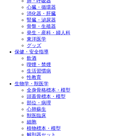
肺・呼吸器
心臓・循環器
消化器・肝臓
腎臓・泌尿器
骨盤・生殖器
発生・産科・婦人科
東洋医学
グッズ
保健・安全指導
飲酒
喫煙・禁煙
生活習慣病
性教育
生物学・獣医学
全身骨格標本・模型
頭蓋骨標本・模型
部位・病理
心肺蘇生
獣医臨床
細胞
植物標本・模型
解剖器セット