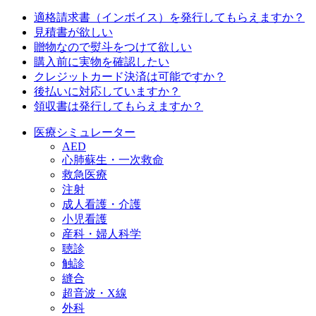
適格請求書（インボイス）を発行してもらえますか？
見積書が欲しい
贈物なので熨斗をつけて欲しい
購入前に実物を確認したい
クレジットカード決済は可能ですか？
後払いに対応していますか？
領収書は発行してもらえますか？
医療シミュレーター
AED
心肺蘇生・一次救命
救急医療
注射
成人看護・介護
小児看護
産科・婦人科学
聴診
触診
縫合
超音波・X線
外科