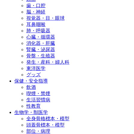
歯・口腔
脳・神経
視覚器・目・眼球
耳鼻咽喉
肺・呼吸器
心臓・循環器
消化器・肝臓
腎臓・泌尿器
骨盤・生殖器
発生・産科・婦人科
東洋医学
グッズ
保健・安全指導
飲酒
喫煙・禁煙
生活習慣病
性教育
生物学・獣医学
全身骨格標本・模型
頭蓋骨標本・模型
部位・病理