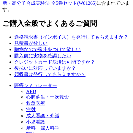
新・高分子合成実験法 全5巻セット(W81265)
に含まれていま
す。
ご購入全般でよくあるご質問
適格請求書（インボイス）を発行してもらえますか？
見積書が欲しい
贈物なので熨斗をつけて欲しい
購入前に実物を確認したい
クレジットカード決済は可能ですか？
後払いに対応していますか？
領収書は発行してもらえますか？
医療シミュレーター
AED
心肺蘇生・一次救命
救急医療
注射
成人看護・介護
小児看護
産科・婦人科学