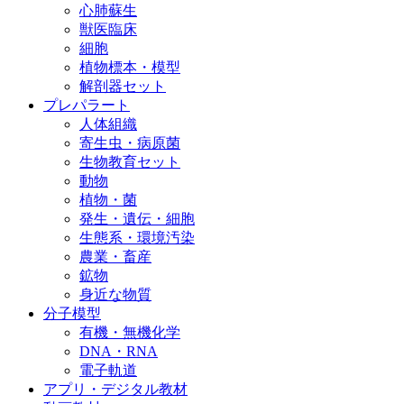
心肺蘇生
獣医臨床
細胞
植物標本・模型
解剖器セット
プレパラート
人体組織
寄生虫・病原菌
生物教育セット
動物
植物・菌
発生・遺伝・細胞
生態系・環境汚染
農業・畜産
鉱物
身近な物質
分子模型
有機・無機化学
DNA・RNA
電子軌道
アプリ・デジタル教材