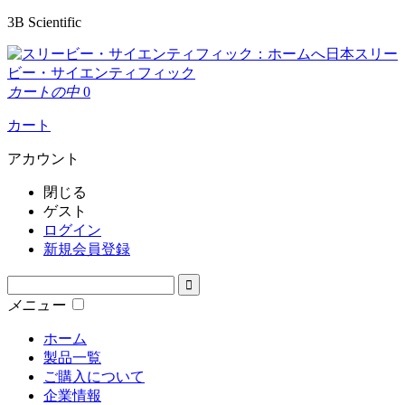
3B Scientific
日本スリー
ビー・サイエンティフィック
カートの中
0
カート
アカウント
閉じる
ゲスト
ログイン
新規会員登録
メニュー
ホーム
製品一覧
ご購入について
企業情報