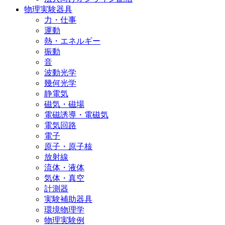
物理実験器具
力・仕事
運動
熱・エネルギー
振動
音
波動光学
幾何光学
静電気
磁気・磁場
電磁誘導・電磁気
電気回路
電子
原子・原子核
放射線
流体・液体
気体・真空
計測器
実験補助器具
環境物理学
物理実験例