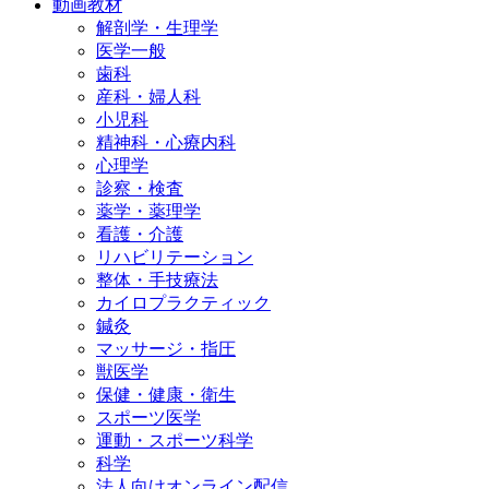
動画教材
解剖学・生理学
医学一般
歯科
産科・婦人科
小児科
精神科・心療内科
心理学
診察・検査
薬学・薬理学
看護・介護
リハビリテーション
整体・手技療法
カイロプラクティック
鍼灸
マッサージ・指圧
獣医学
保健・健康・衛生
スポーツ医学
運動・スポーツ科学
科学
法人向けオンライン配信