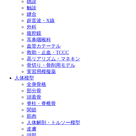
聴診
触診
縫合
超音波・X線
外科
腹腔鏡
耳鼻咽喉科
血管カテーテル
救助・止血・TCCC
高リアリズム・マネキン
骨切り・骨削用モデル
実習用模擬薬
人体模型
全身骨格
部分骨
頭蓋骨
脊柱・脊椎骨
関節
筋肉
人体解剖・トルソー模型
皮膚
頭部