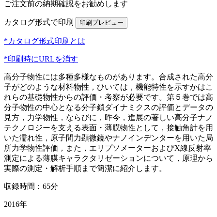
ご注文前の納期確認をお勧めします
カタログ形式で印刷
*カタログ形式印刷とは
*印刷時にURLを消す
高分子物性には多種多様なものがあります。合成された高分
子がどのような材料物性，ひいては，機能特性を示すかはこ
れらの基礎物性からの評価・考察が必要です。第５巻では高
分子物性の中心となる分子鎖ダイナミクスの評価とデータの
見方，力学物性，ならびに，昨今，進展の著しい高分子ナノ
テクノロジーを支える表面・薄膜物性として，接触角計を用
いた濡れ性，原子間力顕微鏡やナノインデンターを用いた局
所力学物性評価，また，エリプソメーターおよびX線反射率
測定による薄膜キャラクタリゼーションについて，原理から
実際の測定・解析手順まで簡潔に紹介します。
収録時間：65分
2016年