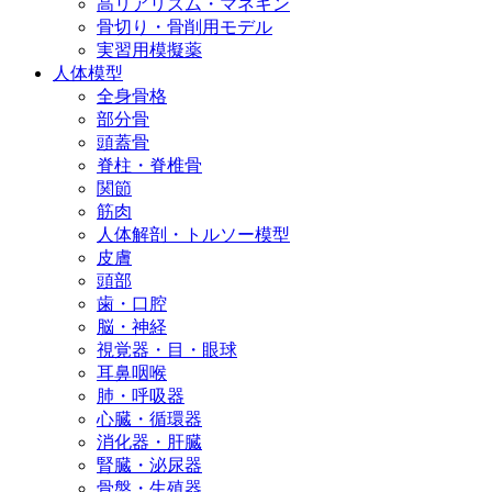
高リアリズム・マネキン
骨切り・骨削用モデル
実習用模擬薬
人体模型
全身骨格
部分骨
頭蓋骨
脊柱・脊椎骨
関節
筋肉
人体解剖・トルソー模型
皮膚
頭部
歯・口腔
脳・神経
視覚器・目・眼球
耳鼻咽喉
肺・呼吸器
心臓・循環器
消化器・肝臓
腎臓・泌尿器
骨盤・生殖器