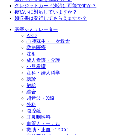
クレジットカード決済は可能ですか？
後払いに対応していますか？
領収書は発行してもらえますか？
医療シミュレーター
AED
心肺蘇生・一次救命
救急医療
注射
成人看護・介護
小児看護
産科・婦人科学
聴診
触診
縫合
超音波・X線
外科
腹腔鏡
耳鼻咽喉科
血管カテーテル
救助・止血・TCCC