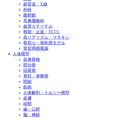
超音波・X線
外科
腹腔鏡
耳鼻咽喉科
血管カテーテル
救助・止血・TCCC
高リアリズム・マネキン
骨切り・骨削用モデル
実習用模擬薬
人体模型
全身骨格
部分骨
頭蓋骨
脊柱・脊椎骨
関節
筋肉
人体解剖・トルソー模型
皮膚
頭部
歯・口腔
脳・神経