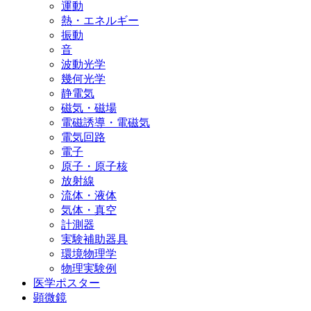
運動
熱・エネルギー
振動
音
波動光学
幾何光学
静電気
磁気・磁場
電磁誘導・電磁気
電気回路
電子
原子・原子核
放射線
流体・液体
気体・真空
計測器
実験補助器具
環境物理学
物理実験例
医学ポスター
顕微鏡