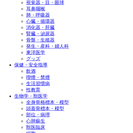
視覚器・目・眼球
耳鼻咽喉
肺・呼吸器
心臓・循環器
消化器・肝臓
腎臓・泌尿器
骨盤・生殖器
発生・産科・婦人科
東洋医学
グッズ
保健・安全指導
飲酒
喫煙・禁煙
生活習慣病
性教育
生物学・獣医学
全身骨格標本・模型
頭蓋骨標本・模型
部位・病理
心肺蘇生
獣医臨床