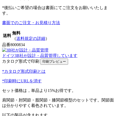
*後払いご希望の場合は書面にてご注文をお願いいたしま
す。
書面でのご注文・お見積り方法
無料
送料
（
送料規定の詳細
）
品番
8000834
ドイツ3B社が設計・品質管理しています
カタログ形式で印刷
*カタログ形式印刷とは
*印刷時にURLを消す
セット価格は，単品より15%お得です。
肩関節・肘関節・股関節・膝関節模型のセットです。関節面
は分かりやすく着色されています。
以下の製品が含まれます