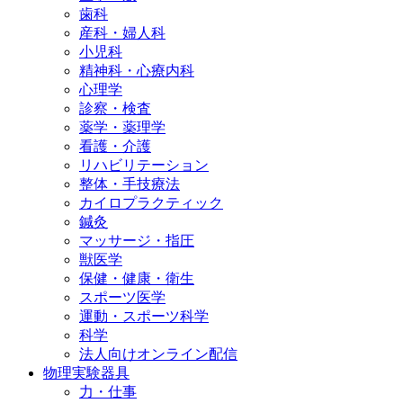
歯科
産科・婦人科
小児科
精神科・心療内科
心理学
診察・検査
薬学・薬理学
看護・介護
リハビリテーション
整体・手技療法
カイロプラクティック
鍼灸
マッサージ・指圧
獣医学
保健・健康・衛生
スポーツ医学
運動・スポーツ科学
科学
法人向けオンライン配信
物理実験器具
力・仕事