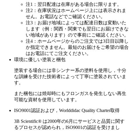
注1：翌日配達は在庫がある場合に限ります。
注2：在庫状況はホームページ上には表示されま
せん。お電話などでご確認ください。
注3：お届け地域によっては配達日数は変動いた
します（例：関西・関東でも翌日にお届けできな
い地域があります）ので事前にご確認ください。
注4：ホームページからのご注文では3日目以降し
か指定できません。最短のお届けをご希望の場合
はお電話にてご注文ください。
環境に優しい塗装と梱包
塗装する場合には非シンナー系の塗料を使用し，十分
な訓練を受けた技術者によって丁寧に塗装されていま
す。
また梱包には焼却時にもフロンガスを発生しない再生
可能な資材を使用しています。
ISO9001認証および，Worlddidac Quality Charter取得
3B Scientific® は2000年の6月にサービスと品質に関す
るプロセスが認められ，ISO9001の認証を受けまし