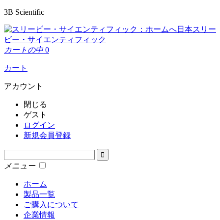
3B Scientific
日本スリー
ビー・サイエンティフィック
カートの中
0
カート
アカウント
閉じる
ゲスト
ログイン
新規会員登録
メニュー
ホーム
製品一覧
ご購入について
企業情報