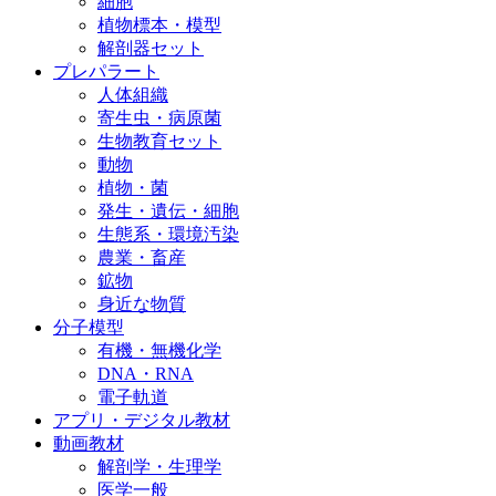
細胞
植物標本・模型
解剖器セット
プレパラート
人体組織
寄生虫・病原菌
生物教育セット
動物
植物・菌
発生・遺伝・細胞
生態系・環境汚染
農業・畜産
鉱物
身近な物質
分子模型
有機・無機化学
DNA・RNA
電子軌道
アプリ・デジタル教材
動画教材
解剖学・生理学
医学一般