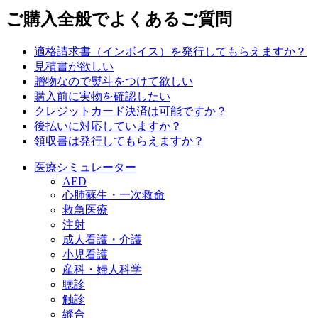
ご購入全般でよくあるご質問
適格請求書（インボイス）を発行してもらえますか？
見積書が欲しい
贈物なので熨斗をつけて欲しい
購入前に実物を確認したい
クレジットカード決済は可能ですか？
後払いに対応していますか？
領収書は発行してもらえますか？
医療シミュレーター
AED
心肺蘇生・一次救命
救急医療
注射
成人看護・介護
小児看護
産科・婦人科学
聴診
触診
縫合