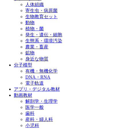
人体組織
寄生虫・病原菌
生物教育セット
動物
植物・菌
発生・遺伝・細胞
生態系・環境汚染
農業・畜産
鉱物
身近な物質
分子模型
有機・無機化学
DNA・RNA
電子軌道
アプリ・デジタル教材
動画教材
解剖学・生理学
医学一般
歯科
産科・婦人科
小児科