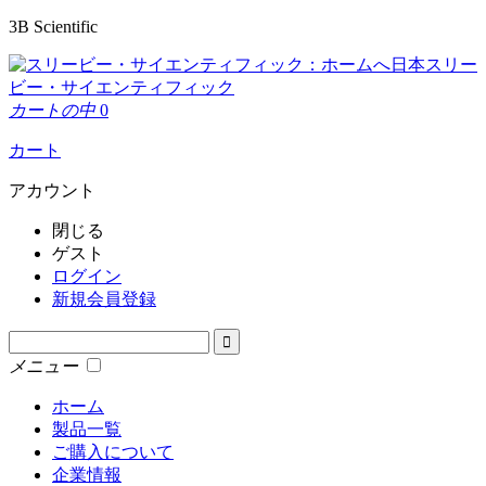
3B Scientific
日本スリー
ビー・サイエンティフィック
カートの中
0
カート
アカウント
閉じる
ゲスト
ログイン
新規会員登録
メニュー
ホーム
製品一覧
ご購入について
企業情報