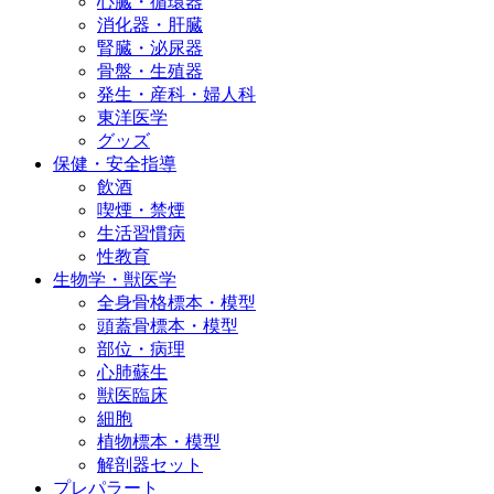
心臓・循環器
消化器・肝臓
腎臓・泌尿器
骨盤・生殖器
発生・産科・婦人科
東洋医学
グッズ
保健・安全指導
飲酒
喫煙・禁煙
生活習慣病
性教育
生物学・獣医学
全身骨格標本・模型
頭蓋骨標本・模型
部位・病理
心肺蘇生
獣医臨床
細胞
植物標本・模型
解剖器セット
プレパラート