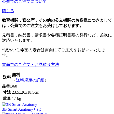
公費でのご注文について
閉じる
教育機関，官公庁，その他の公立機関のお客様につきまして
は，公費でのご注文もお受けしております。
見積書，納品書，請求書や各種証明書類の発行など，柔軟に
対応いたします。
*後払いご希望の場合は書面にてご注文をお願いいたしま
す。
書面でのご注文・お見積り方法
無料
送料
（
送料規定の詳細
）
品番
B60
寸法
23.5x26x18.5cm
重量
1.1kg
3B Smart Anatomyとは