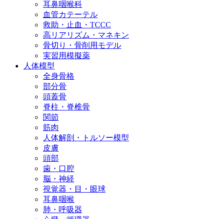
耳鼻咽喉科
血管カテーテル
救助・止血・TCCC
高リアリズム・マネキン
骨切り・骨削用モデル
実習用模擬薬
人体模型
全身骨格
部分骨
頭蓋骨
脊柱・脊椎骨
関節
筋肉
人体解剖・トルソー模型
皮膚
頭部
歯・口腔
脳・神経
視覚器・目・眼球
耳鼻咽喉
肺・呼吸器