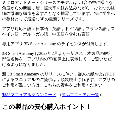
ミクロアナトミー・シリーズのモデルは，1台の中に様々な
角度からの断面，層，拡大率を組み込みながら，ひとつの組
織の微細な構造を余すことなく描写しています。特に学生へ
の教材として最適な3Bの最新シリーズです。
アプリ対応言語：日本語，英語，ドイツ語，フランス語，ス
ペイン語，ポルトガル語，中国語を含む12言語
専用アプリ 3B Smart Anatomy のライセンスが付属します。
3B Smart Anatomy は2023年2月より一新され，本製品の解剖
部位名称を，アプリ内の3D画像上に表示して，ご覧いただ
けるようになりました。
新 3B Smart Anatomy のリリースに伴い，従来の紙およびPDF
によるマニュアルのご提供は，順次廃止されます。アプリの
ご利用が難しい方は，こちらの資料をご利用ください
製品マニュアルダウンロード
（
製品マニュアル一覧
）
この製品の安心購入ポイント！