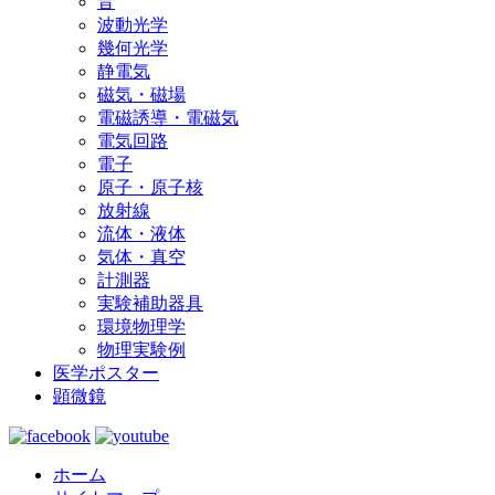
音
波動光学
幾何光学
静電気
磁気・磁場
電磁誘導・電磁気
電気回路
電子
原子・原子核
放射線
流体・液体
気体・真空
計測器
実験補助器具
環境物理学
物理実験例
医学ポスター
顕微鏡
ホーム