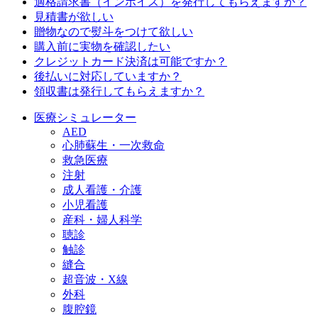
適格請求書（インボイス）を発行してもらえますか？
見積書が欲しい
贈物なので熨斗をつけて欲しい
購入前に実物を確認したい
クレジットカード決済は可能ですか？
後払いに対応していますか？
領収書は発行してもらえますか？
医療シミュレーター
AED
心肺蘇生・一次救命
救急医療
注射
成人看護・介護
小児看護
産科・婦人科学
聴診
触診
縫合
超音波・X線
外科
腹腔鏡