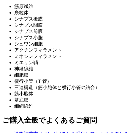
筋原繊維
糸粒体
シナプス後膜
シナプス間膜
シナプス前膜
シナプス小胞
シュワン細胞
アクチンフィラメント
ミオシンフィラメント
ミエリン鞘
神経線維
細胞膜
横行小管（T-管）
三連構造（筋小胞体と横行小管の結合）
筋小胞体
基底膜
細網線維
ご購入全般でよくあるご質問