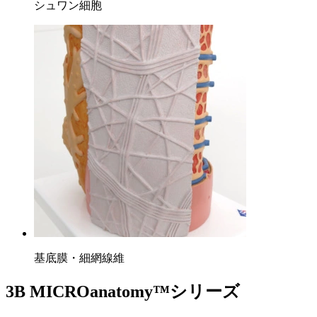
シュワン細胞
基底膜・細網線維
3B MICRO
anatomy
™シリーズ