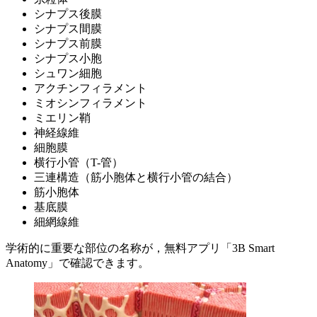
シナプス後膜
シナプス間膜
シナプス前膜
シナプス小胞
シュワン細胞
アクチンフィラメント
ミオシンフィラメント
ミエリン鞘
神経線維
細胞膜
横行小管（T-管）
三連構造（筋小胞体と横行小管の結合）
筋小胞体
基底膜
細網線維
学術的に重要な部位の名称が，無料アプリ「3B Smart
Anatomy」で確認できます。