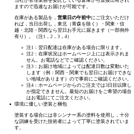
当社が管理業務を委託している倉庫から直接出荷され
ますので迅速なお届けが可能です。
在庫がある製品を，
営業日の午前中
にご注文いただけ
れば，当日出荷し，東北（青森を除く）・関東・信
越・北陸・関西なら翌日お手元に届きます（一部例外
有り）。（注1，2，3，4）
注1：翌日配達は在庫がある場合に限ります。
注2：在庫状況はホームページ上には表示されま
せん。お電話などでご確認ください。
注3：お届け地域によっては配達日数は変動いた
します（例：関西・関東でも翌日にお届けできな
い地域があります）ので事前にご確認ください。
注4：ホームページからのご注文では3日目以降し
か指定できません。最短のお届けをご希望の場合
はお電話にてご注文ください。
環境に優しい塗装と梱包
塗装する場合には非シンナー系の塗料を使用し，十分
な訓練を受けた技術者によって丁寧に塗装されていま
す。