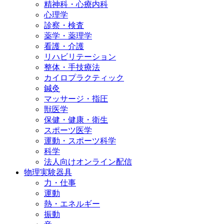
精神科・心療内科
心理学
診察・検査
薬学・薬理学
看護・介護
リハビリテーション
整体・手技療法
カイロプラクティック
鍼灸
マッサージ・指圧
獣医学
保健・健康・衛生
スポーツ医学
運動・スポーツ科学
科学
法人向けオンライン配信
物理実験器具
力・仕事
運動
熱・エネルギー
振動