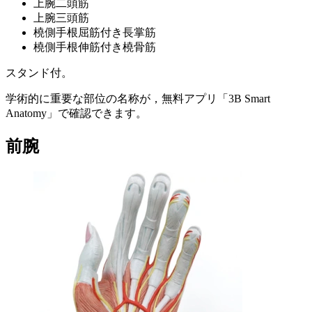
上腕二頭筋
上腕三頭筋
橈側手根屈筋付き長掌筋
橈側手根伸筋付き橈骨筋
スタンド付。
学術的に重要な部位の名称が，無料アプリ「3B Smart
Anatomy」で確認できます。
前腕