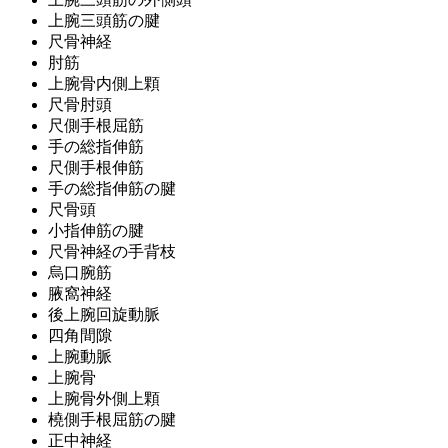
上腕三頭筋の腱
尺骨神経
肘筋
上腕骨内側上顆
尺骨肘頭
尺側手根屈筋
手の総指伸筋
尺側手根伸筋
手の総指伸筋の腱
尺骨頭
小指伸筋の腱
尺骨神経の手背枝
烏口腕筋
腋窩神経
後上腕回旋動脈
四角間隙
上腕動脈
上腕骨
上腕骨外側上顆
橈側手根屈筋の腱
正中神経