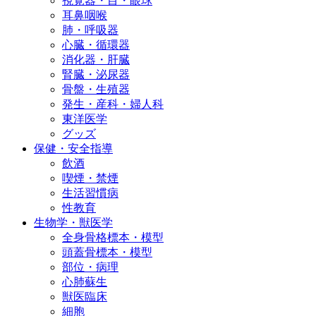
視覚器・目・眼球
耳鼻咽喉
肺・呼吸器
心臓・循環器
消化器・肝臓
腎臓・泌尿器
骨盤・生殖器
発生・産科・婦人科
東洋医学
グッズ
保健・安全指導
飲酒
喫煙・禁煙
生活習慣病
性教育
生物学・獣医学
全身骨格標本・模型
頭蓋骨標本・模型
部位・病理
心肺蘇生
獣医臨床
細胞