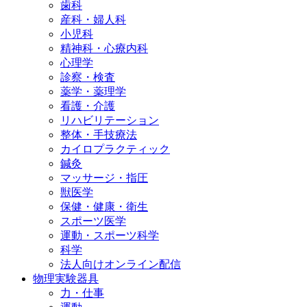
歯科
産科・婦人科
小児科
精神科・心療内科
心理学
診察・検査
薬学・薬理学
看護・介護
リハビリテーション
整体・手技療法
カイロプラクティック
鍼灸
マッサージ・指圧
獣医学
保健・健康・衛生
スポーツ医学
運動・スポーツ科学
科学
法人向けオンライン配信
物理実験器具
力・仕事