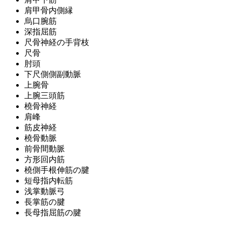
肩甲骨内側縁
烏口腕筋
深指屈筋
尺骨神経の手背枝
尺骨
肘頭
下尺側側副動脈
上腕骨
上腕三頭筋
橈骨神経
肩峰
筋皮神経
橈骨動脈
前骨間動脈
方形回内筋
橈側手根伸筋の腱
短母指内転筋
浅掌動脈弓
長掌筋の腱
長母指屈筋の腱