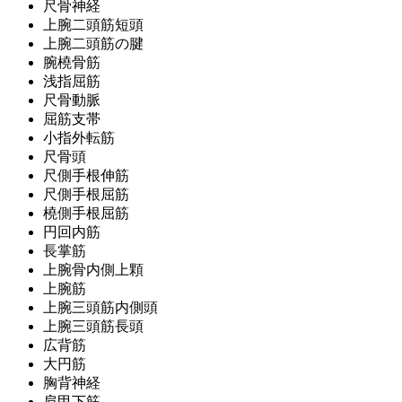
尺骨神経
上腕二頭筋短頭
上腕二頭筋の腱
腕橈骨筋
浅指屈筋
尺骨動脈
屈筋支帯
小指外転筋
尺骨頭
尺側手根伸筋
尺側手根屈筋
橈側手根屈筋
円回内筋
長掌筋
上腕骨内側上顆
上腕筋
上腕三頭筋内側頭
上腕三頭筋長頭
広背筋
大円筋
胸背神経
肩甲下筋