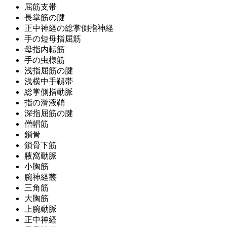
屈筋支帯
長掌筋の腱
正中神経の総掌側指神経
手の短母指屈筋
母指内転筋
手の虫様筋
浅指屈筋の腱
浅横中手靱帯
総掌側指動脈
指の滑液鞘
深指屈筋の腱
僧帽筋
鎖骨
鎖骨下筋
腋窩動脈
小胸筋
腕神経叢
三角筋
大胸筋
上腕動脈
正中神経