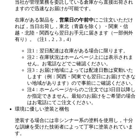
当社が管理業務を委託している倉庫から直接出荷され
ますので迅速なお届けが可能です。
在庫がある製品を，
営業日の午前中
にご注文いただけ
れば，当日出荷し，東北（青森を除く）・関東・信
越・北陸・関西なら翌日お手元に届きます（一部例外
有り）。（注1，2，3，4）
注1：翌日配達は在庫がある場合に限ります。
注2：在庫状況はホームページ上には表示されま
せん。お電話などでご確認ください。
注3：お届け地域によっては配達日数は変動いた
します（例：関西・関東でも翌日にお届けできな
い地域があります）ので事前にご確認ください。
注4：ホームページからのご注文では3日目以降し
か指定できません。最短のお届けをご希望の場合
はお電話にてご注文ください。
環境に優しい塗装と梱包
塗装する場合には非シンナー系の塗料を使用し，十分
な訓練を受けた技術者によって丁寧に塗装されていま
す。