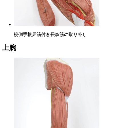
橈側手根屈筋付き長掌筋の取り外し
上腕