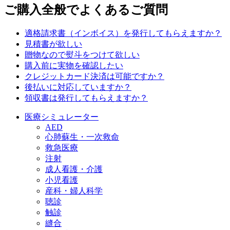
ご購入全般でよくあるご質問
適格請求書（インボイス）を発行してもらえますか？
見積書が欲しい
贈物なので熨斗をつけて欲しい
購入前に実物を確認したい
クレジットカード決済は可能ですか？
後払いに対応していますか？
領収書は発行してもらえますか？
医療シミュレーター
AED
心肺蘇生・一次救命
救急医療
注射
成人看護・介護
小児看護
産科・婦人科学
聴診
触診
縫合