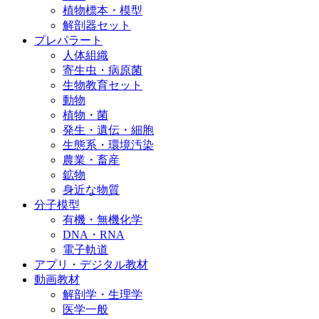
植物標本・模型
解剖器セット
プレパラート
人体組織
寄生虫・病原菌
生物教育セット
動物
植物・菌
発生・遺伝・細胞
生態系・環境汚染
農業・畜産
鉱物
身近な物質
分子模型
有機・無機化学
DNA・RNA
電子軌道
アプリ・デジタル教材
動画教材
解剖学・生理学
医学一般