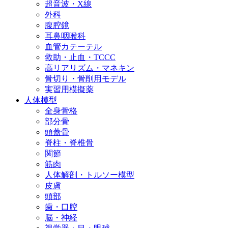
超音波・X線
外科
腹腔鏡
耳鼻咽喉科
血管カテーテル
救助・止血・TCCC
高リアリズム・マネキン
骨切り・骨削用モデル
実習用模擬薬
人体模型
全身骨格
部分骨
頭蓋骨
脊柱・脊椎骨
関節
筋肉
人体解剖・トルソー模型
皮膚
頭部
歯・口腔
脳・神経