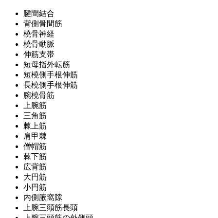
腱間結合
背側骨間筋
橈骨神経
橈骨動脈
伸筋支帯
短母指外転筋
短橈側手根伸筋
長橈側手根伸筋
腕橈骨筋
上腕筋
三角筋
棘上筋
肩甲棘
僧帽筋
棘下筋
広背筋
大円筋
小円筋
内側腋窩隙
上腕三頭筋長頭
上腕三頭筋の外側頭