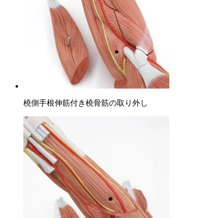
橈側手根伸筋付き橈骨筋の取り外し