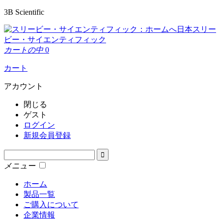
3B Scientific
日本スリー
ビー・サイエンティフィック
カートの中
0
カート
アカウント
閉じる
ゲスト
ログイン
新規会員登録
メニュー
ホーム
製品一覧
ご購入について
企業情報