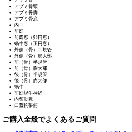
アブミ骨
アブミ骨頭
アブミ骨脚
アブミ骨底
内耳
前庭
前庭窓（卵円窓）
蝸牛窓（正円窓）
外側（骨）半規管
外側（骨）膨大部
前（骨）半規管
前（骨）膨大部
後（骨）半規管
後（骨）膨大部
蝸牛
前庭蝸牛神経
内頚動脈
口蓋帆張筋
ご購入全般でよくあるご質問