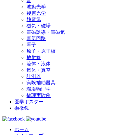
音
波動光学
幾何光学
静電気
磁気・磁場
電磁誘導・電磁気
電気回路
電子
原子・原子核
放射線
流体・液体
気体・真空
計測器
実験補助器具
環境物理学
物理実験例
医学ポスター
顕微鏡
ホーム