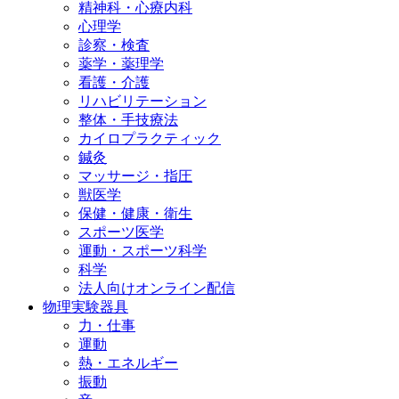
精神科・心療内科
心理学
診察・検査
薬学・薬理学
看護・介護
リハビリテーション
整体・手技療法
カイロプラクティック
鍼灸
マッサージ・指圧
獣医学
保健・健康・衛生
スポーツ医学
運動・スポーツ科学
科学
法人向けオンライン配信
物理実験器具
力・仕事
運動
熱・エネルギー
振動