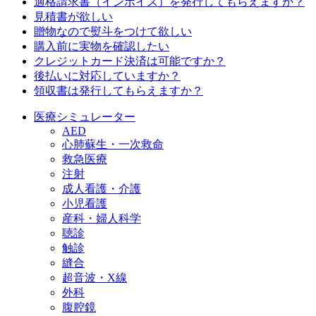
適格請求書（インボイス）を発行してもらえますか？
見積書が欲しい
贈物なので熨斗をつけて欲しい
購入前に実物を確認したい
クレジットカード決済は可能ですか？
後払いに対応していますか？
領収書は発行してもらえますか？
医療シミュレーター
AED
心肺蘇生・一次救命
救急医療
注射
成人看護・介護
小児看護
産科・婦人科学
聴診
触診
縫合
超音波・X線
外科
腹腔鏡