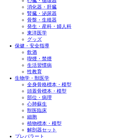
心臓・循環器
消化器・肝臓
腎臓・泌尿器
骨盤・生殖器
発生・産科・婦人科
東洋医学
グッズ
保健・安全指導
飲酒
喫煙・禁煙
生活習慣病
性教育
生物学・獣医学
全身骨格標本・模型
頭蓋骨標本・模型
部位・病理
心肺蘇生
獣医臨床
細胞
植物標本・模型
解剖器セット
プレパラート