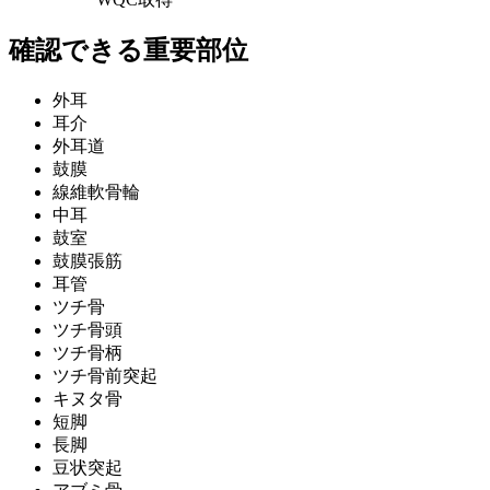
確認できる重要部位
外耳
耳介
外耳道
鼓膜
線維軟骨輪
中耳
鼓室
鼓膜張筋
耳管
ツチ骨
ツチ骨頭
ツチ骨柄
ツチ骨前突起
キヌタ骨
短脚
長脚
豆状突起