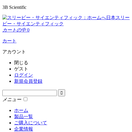
3B Scientific
日本スリー
ビー・サイエンティフィック
カートの中
0
カート
アカウント
閉じる
ゲスト
ログイン
新規会員登録
メニュー
ホーム
製品一覧
ご購入について
企業情報