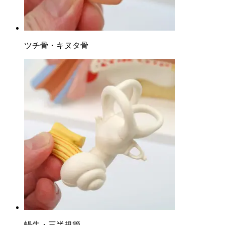
ツチ骨・キヌタ骨
蝸牛・三半規管