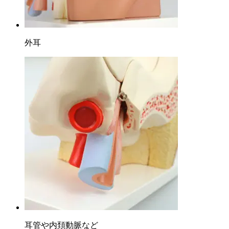
外耳
耳管や内頚動脈など