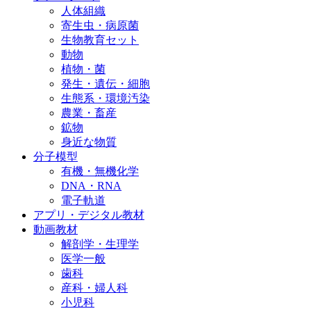
人体組織
寄生虫・病原菌
生物教育セット
動物
植物・菌
発生・遺伝・細胞
生態系・環境汚染
農業・畜産
鉱物
身近な物質
分子模型
有機・無機化学
DNA・RNA
電子軌道
アプリ・デジタル教材
動画教材
解剖学・生理学
医学一般
歯科
産科・婦人科
小児科