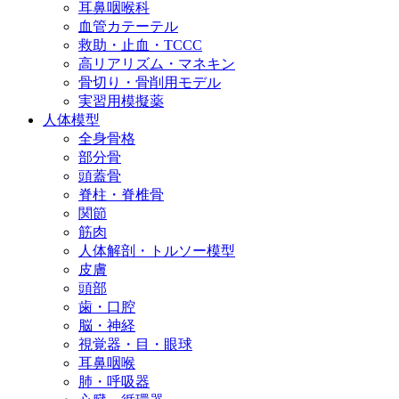
耳鼻咽喉科
血管カテーテル
救助・止血・TCCC
高リアリズム・マネキン
骨切り・骨削用モデル
実習用模擬薬
人体模型
全身骨格
部分骨
頭蓋骨
脊柱・脊椎骨
関節
筋肉
人体解剖・トルソー模型
皮膚
頭部
歯・口腔
脳・神経
視覚器・目・眼球
耳鼻咽喉
肺・呼吸器