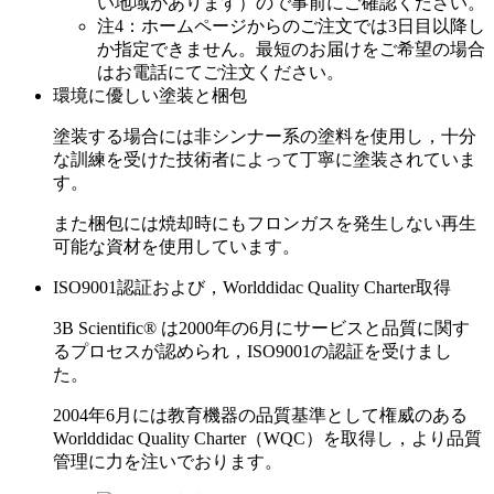
い地域があります）ので事前にご確認ください。
注4：ホームページからのご注文では3日目以降し
か指定できません。最短のお届けをご希望の場合
はお電話にてご注文ください。
環境に優しい塗装と梱包
塗装する場合には非シンナー系の塗料を使用し，十分
な訓練を受けた技術者によって丁寧に塗装されていま
す。
また梱包には焼却時にもフロンガスを発生しない再生
可能な資材を使用しています。
ISO9001認証および，Worlddidac Quality Charter取得
3B Scientific® は2000年の6月にサービスと品質に関す
るプロセスが認められ，ISO9001の認証を受けまし
た。
2004年6月には教育機器の品質基準として権威のある
Worlddidac Quality Charter（WQC）を取得し，より品質
管理に力を注いでおります。