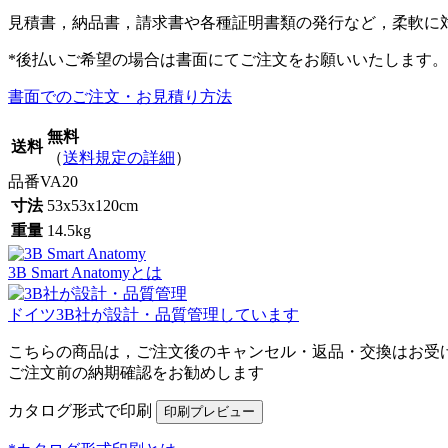
見積書，納品書，請求書や各種証明書類の発行など，柔軟に
*後払いご希望の場合は書面にてご注文をお願いいたします。
書面でのご注文・お見積り方法
無料
送料
（
送料規定の詳細
）
品番
VA20
寸法
53x53x120cm
重量
14.5kg
3B Smart Anatomyとは
ドイツ3B社が設計・品質管理しています
こちらの商品は，ご注文後のキャンセル・返品・交換はお受
ご注文前の納期確認をお勧めします
カタログ形式で印刷