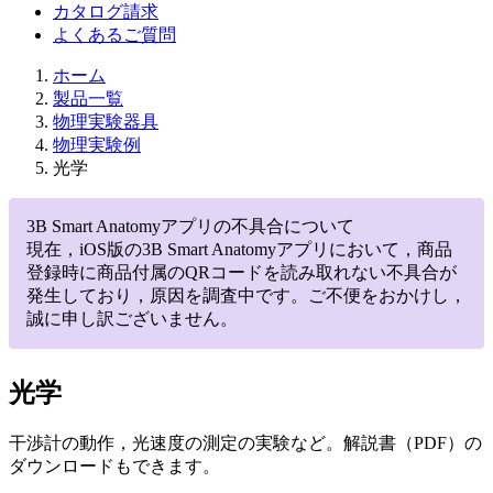
カタログ請求
よくあるご質問
ホーム
製品一覧
物理実験器具
物理実験例
光学
3B Smart Anatomyアプリの不具合について
現在，iOS版の3B Smart Anatomyアプリにおいて，商品
登録時に商品付属のQRコードを読み取れない不具合が
発生しており，原因を調査中です。ご不便をおかけし，
誠に申し訳ございません。
光学
干渉計の動作，光速度の測定の実験など。解説書（PDF）の
ダウンロードもできます。