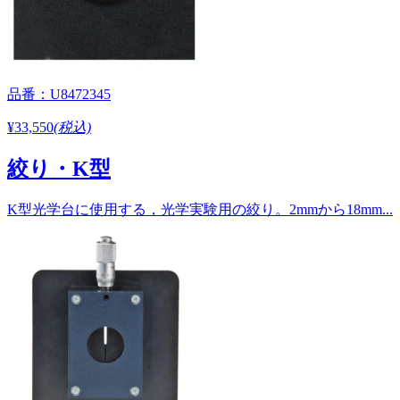
品番：U8472345
¥33,550
(税込)
絞り・K型
K型光学台に使用する，光学実験用の絞り。2mmから18mm...