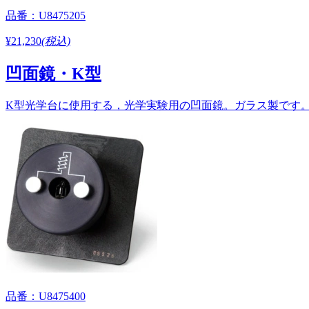
品番：U8475205
¥21,230
(税込)
凹面鏡・K型
K型光学台に使用する，光学実験用の凹面鏡。ガラス製です。長
品番：U8475400