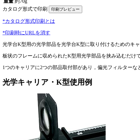
重量
約70g
カタログ形式で印刷
*カタログ形式印刷とは
*印刷時にURLを消す
光学台K型用の光学部品を光学台K型に取り付けるためのキ
板状のフレームに収められたK型用光学部品を挟み込むだけで
1つのキャリアに2つの部品取付部があり，偏光フィルターな
光学キャリア・K型使用例