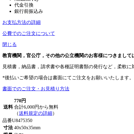
代金引換
銀行前振込み
お支払方法の詳細
公費でのご注文について
閉じる
教育機関，官公庁，その他の公立機関のお客様につきまして
見積書，納品書，請求書や各種証明書類の発行など，柔軟に
*後払いご希望の場合は書面にてご注文をお願いいたします。
書面でのご注文・お見積り方法
770円
送料
合計6,000円から無料
（
送料規定の詳細
）
品番
U8475350
寸法
40x50x35mm