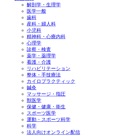
解剖学・生理学
医学一般
歯科
産科・婦人科
小児科
精神科・心療内科
心理学
診察・検査
薬学・薬理学
看護・介護
リハビリテーション
整体・手技療法
カイロプラクティック
鍼灸
マッサージ・指圧
獣医学
保健・健康・衛生
スポーツ医学
運動・スポーツ科学
科学
法人向けオンライン配信