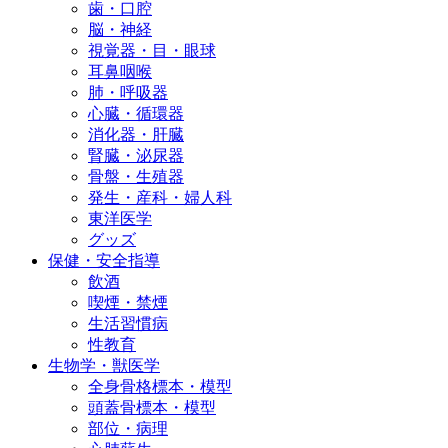
歯・口腔
脳・神経
視覚器・目・眼球
耳鼻咽喉
肺・呼吸器
心臓・循環器
消化器・肝臓
腎臓・泌尿器
骨盤・生殖器
発生・産科・婦人科
東洋医学
グッズ
保健・安全指導
飲酒
喫煙・禁煙
生活習慣病
性教育
生物学・獣医学
全身骨格標本・模型
頭蓋骨標本・模型
部位・病理