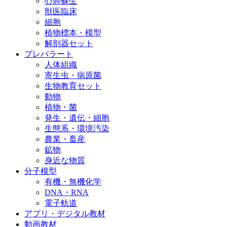
心肺蘇生
獣医臨床
細胞
植物標本・模型
解剖器セット
プレパラート
人体組織
寄生虫・病原菌
生物教育セット
動物
植物・菌
発生・遺伝・細胞
生態系・環境汚染
農業・畜産
鉱物
身近な物質
分子模型
有機・無機化学
DNA・RNA
電子軌道
アプリ・デジタル教材
動画教材