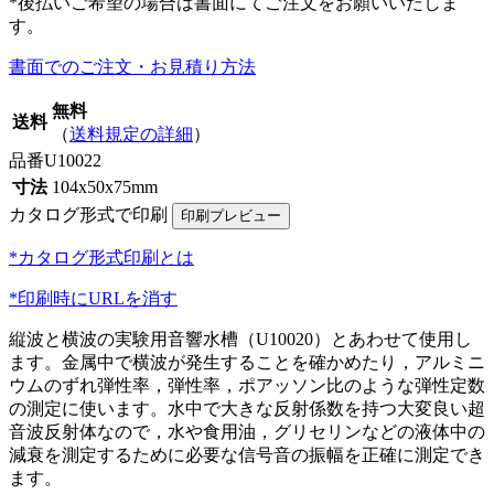
*後払いご希望の場合は書面にてご注文をお願いいたしま
す。
書面でのご注文・お見積り方法
無料
送料
（
送料規定の詳細
）
品番
U10022
寸法
104x50x75mm
カタログ形式で印刷
*カタログ形式印刷とは
*印刷時にURLを消す
縦波と横波の実験用音響水槽（U10020）とあわせて使用し
ます。金属中で横波が発生することを確かめたり，アルミニ
ウムのずれ弾性率，弾性率，ポアッソン比のような弾性定数
の測定に使います。水中で大きな反射係数を持つ大変良い超
音波反射体なので，水や食用油，グリセリンなどの液体中の
減衰を測定するために必要な信号音の振幅を正確に測定でき
ます。