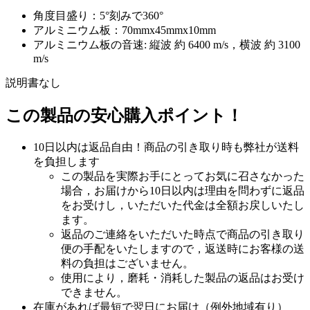
角度目盛り：5°刻みで360°
アルミニウム板：70mmx45mmx10mm
アルミニウム板の音速: 縦波 約 6400 m/s，横波 約 3100
m/s
説明書なし
この製品の安心購入ポイント！
10日以内は返品自由！商品の引き取り時も弊社が送料
を負担します
この製品を実際お手にとってお気に召さなかった
場合，お届けから10日以内は理由を問わずに返品
をお受けし，いただいた代金は全額お戻しいたし
ます。
返品のご連絡をいただいた時点で商品の引き取り
便の手配をいたしますので，返送時にお客様の送
料の負担はございません。
使用により，磨耗・消耗した製品の返品はお受け
できません。
在庫があれば最短で翌日にお届け（例外地域有り）