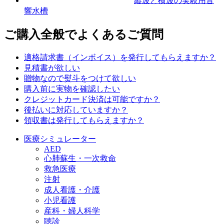
縦波と横波の実験用音
響水槽
ご購入全般でよくあるご質問
適格請求書（インボイス）を発行してもらえますか？
見積書が欲しい
贈物なので熨斗をつけて欲しい
購入前に実物を確認したい
クレジットカード決済は可能ですか？
後払いに対応していますか？
領収書は発行してもらえますか？
医療シミュレーター
AED
心肺蘇生・一次救命
救急医療
注射
成人看護・介護
小児看護
産科・婦人科学
聴診