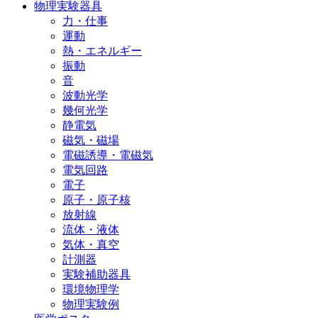
物理実験器具
力・仕事
運動
熱・エネルギー
振動
音
波動光学
幾何光学
静電気
磁気・磁場
電磁誘導・電磁気
電気回路
電子
原子・原子核
放射線
流体・液体
気体・真空
計測器
実験補助器具
環境物理学
物理実験例