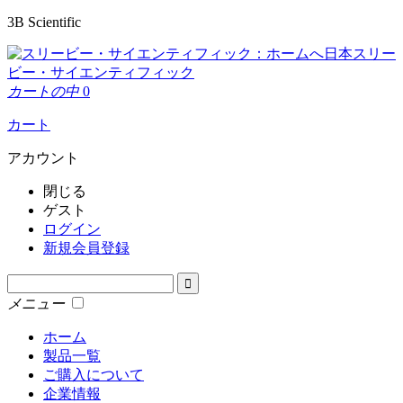
3B Scientific
日本スリー
ビー・サイエンティフィック
カートの中
0
カート
アカウント
閉じる
ゲスト
ログイン
新規会員登録
メニュー
ホーム
製品一覧
ご購入について
企業情報