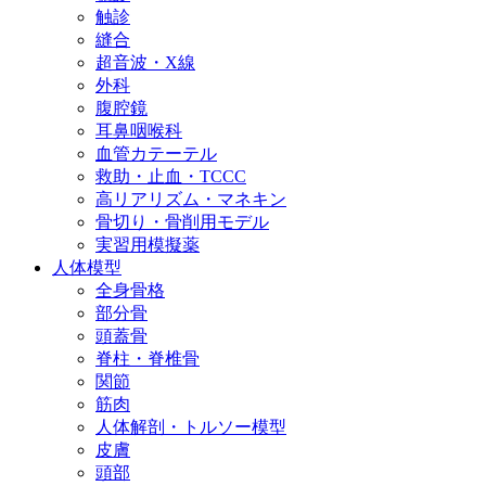
触診
縫合
超音波・X線
外科
腹腔鏡
耳鼻咽喉科
血管カテーテル
救助・止血・TCCC
高リアリズム・マネキン
骨切り・骨削用モデル
実習用模擬薬
人体模型
全身骨格
部分骨
頭蓋骨
脊柱・脊椎骨
関節
筋肉
人体解剖・トルソー模型
皮膚
頭部