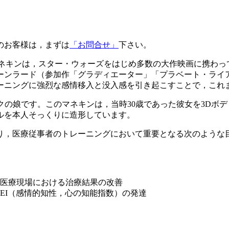
のお客様は，まずは
「お問合せ」
下さい。
tの医療シミュレーション・マネキンは，スター・ウォーズをはじめ多数の大
ーンラード（参加作「グラディエーター」「プラベート・ライ
ーニングに強烈な感情移入と没入感を引き起こすことで，これ
であるロブ・クラークの娘です。このマネキンは，当時30歳であった彼女
ルを本人そっくりに造形しています。
り，医療従事者のトレーニングにおいて重要となる次のような
医療現場における治療結果の改善
EI（感情的知性，心の知能指数）の発達