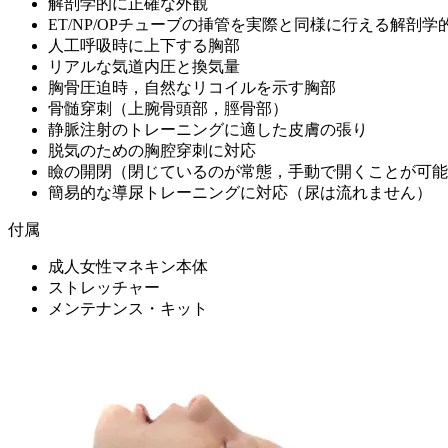
解剖学的に正確な外観
ET/NP/OPチューブの挿管を実際と同様に行える解剖
人工呼吸時に上下する胸部
リアルな気道内圧と換気量
胸骨圧迫時，自然なリコイルを示す胸部
骨髄穿刺（上腕骨頭部，脛骨部）
静脈注射のトレーニングに適した皮膚の張り
脱気のための胸腔穿刺に対応
瞼の開閉（閉じているのが常態，手動で開くことが可能
簡易的な導尿トレーニングに対応（尿は流れません）
付属
成人女性マネキン本体
ストレッチャー
メンテナンス・キット