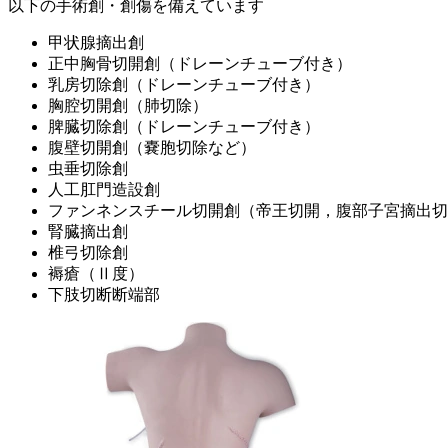
以下の手術創・創傷を備えています
甲状腺摘出創
正中胸骨切開創（ドレーンチューブ付き）
乳房切除創（ドレーンチューブ付き）
胸腔切開創（肺切除）
脾臓切除創（ドレーンチューブ付き）
腹壁切開創（嚢胞切除など）
虫垂切除創
人工肛門造設創
ファンネンスチール切開創（帝王切開，腹部子宮摘出切
腎臓摘出創
椎弓切除創
褥瘡（Ⅱ度）
下肢切断断端部