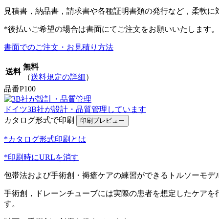
見積書，納品書，請求書や各種証明書類の発行など，柔軟に
*後払いご希望の場合は書面にてご注文をお願いいたします。
書面でのご注文・お見積り方法
無料
送料
（
送料規定の詳細
）
品番
P100
ドイツ3B社が設計・品質管理しています
カタログ形式で印刷
*カタログ形式印刷とは
*印刷時にURLを消す
包帯法および手術創・褥瘡ケアの練習ができるトルソーモデル
手術創，ドレーンチューブには実際の患者を想定したケアを
す。