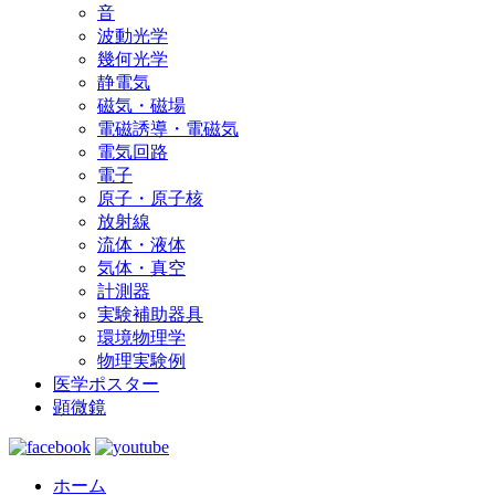
音
波動光学
幾何光学
静電気
磁気・磁場
電磁誘導・電磁気
電気回路
電子
原子・原子核
放射線
流体・液体
気体・真空
計測器
実験補助器具
環境物理学
物理実験例
医学ポスター
顕微鏡
ホーム