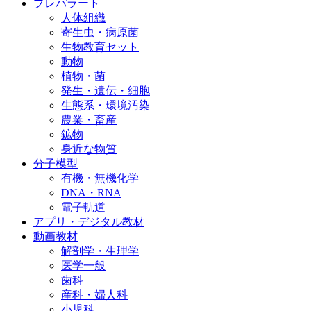
プレパラート
人体組織
寄生虫・病原菌
生物教育セット
動物
植物・菌
発生・遺伝・細胞
生態系・環境汚染
農業・畜産
鉱物
身近な物質
分子模型
有機・無機化学
DNA・RNA
電子軌道
アプリ・デジタル教材
動画教材
解剖学・生理学
医学一般
歯科
産科・婦人科
小児科