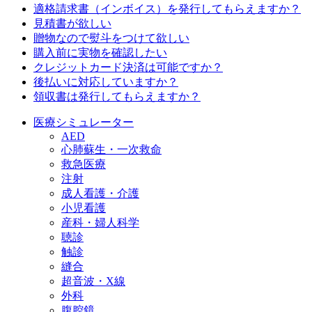
適格請求書（インボイス）を発行してもらえますか？
見積書が欲しい
贈物なので熨斗をつけて欲しい
購入前に実物を確認したい
クレジットカード決済は可能ですか？
後払いに対応していますか？
領収書は発行してもらえますか？
医療シミュレーター
AED
心肺蘇生・一次救命
救急医療
注射
成人看護・介護
小児看護
産科・婦人科学
聴診
触診
縫合
超音波・X線
外科
腹腔鏡