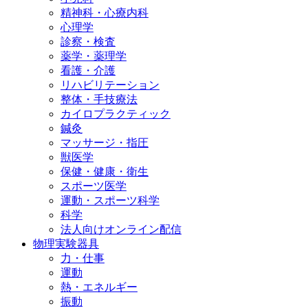
精神科・心療内科
心理学
診察・検査
薬学・薬理学
看護・介護
リハビリテーション
整体・手技療法
カイロプラクティック
鍼灸
マッサージ・指圧
獣医学
保健・健康・衛生
スポーツ医学
運動・スポーツ科学
科学
法人向けオンライン配信
物理実験器具
力・仕事
運動
熱・エネルギー
振動