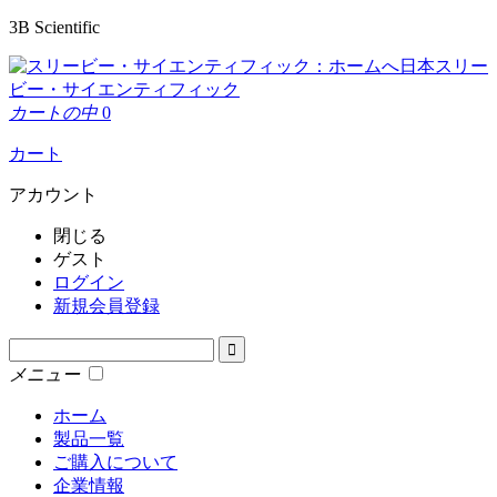
3B Scientific
日本スリー
ビー・サイエンティフィック
カートの中
0
カート
アカウント
閉じる
ゲスト
ログイン
新規会員登録
メニュー
ホーム
製品一覧
ご購入について
企業情報