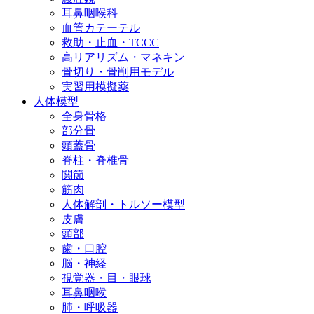
耳鼻咽喉科
血管カテーテル
救助・止血・TCCC
高リアリズム・マネキン
骨切り・骨削用モデル
実習用模擬薬
人体模型
全身骨格
部分骨
頭蓋骨
脊柱・脊椎骨
関節
筋肉
人体解剖・トルソー模型
皮膚
頭部
歯・口腔
脳・神経
視覚器・目・眼球
耳鼻咽喉
肺・呼吸器