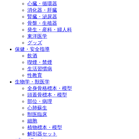
心臓・循環器
消化器・肝臓
腎臓・泌尿器
骨盤・生殖器
発生・産科・婦人科
東洋医学
グッズ
保健・安全指導
飲酒
喫煙・禁煙
生活習慣病
性教育
生物学・獣医学
全身骨格標本・模型
頭蓋骨標本・模型
部位・病理
心肺蘇生
獣医臨床
細胞
植物標本・模型
解剖器セット