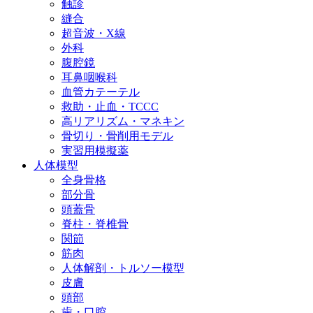
触診
縫合
超音波・X線
外科
腹腔鏡
耳鼻咽喉科
血管カテーテル
救助・止血・TCCC
高リアリズム・マネキン
骨切り・骨削用モデル
実習用模擬薬
人体模型
全身骨格
部分骨
頭蓋骨
脊柱・脊椎骨
関節
筋肉
人体解剖・トルソー模型
皮膚
頭部
歯・口腔