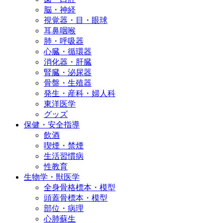
脳・神経
視覚器・目・眼球
耳鼻咽喉
肺・呼吸器
心臓・循環器
消化器・肝臓
腎臓・泌尿器
骨盤・生殖器
発生・産科・婦人科
東洋医学
グッズ
保健・安全指導
飲酒
喫煙・禁煙
生活習慣病
性教育
生物学・獣医学
全身骨格標本・模型
頭蓋骨標本・模型
部位・病理
心肺蘇生