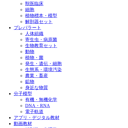
獣医臨床
細胞
植物標本・模型
解剖器セット
プレパラート
人体組織
寄生虫・病原菌
生物教育セット
動物
植物・菌
発生・遺伝・細胞
生態系・環境汚染
農業・畜産
鉱物
身近な物質
分子模型
有機・無機化学
DNA・RNA
電子軌道
アプリ・デジタル教材
動画教材