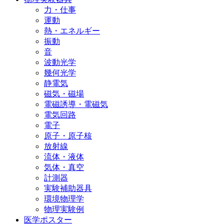
力・仕事
運動
熱・エネルギー
振動
音
波動光学
幾何光学
静電気
磁気・磁場
電磁誘導・電磁気
電気回路
電子
原子・原子核
放射線
流体・液体
気体・真空
計測器
実験補助器具
環境物理学
物理実験例
医学ポスター