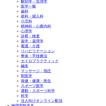
解剖学・生理学
医学一般
歯科
産科・婦人科
小児科
精神科・心療内科
心理学
診察・検査
薬学・薬理学
看護・介護
リハビリテーション
整体・手技療法
カイロプラクティック
鍼灸
マッサージ・指圧
獣医学
保健・健康・衛生
スポーツ医学
運動・スポーツ科学
科学
法人向けオンライン配信
物理実験器具