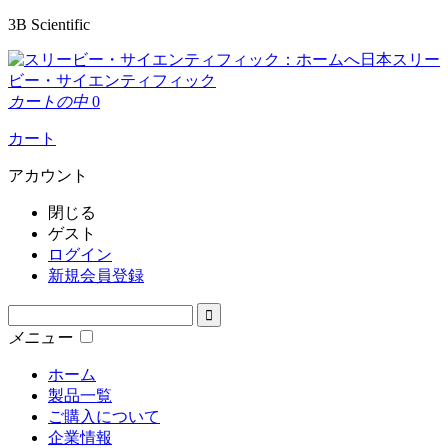
3B Scientific
日本スリー
ビー・サイエンティフィック
カートの中
0
カート
アカウント
閉じる
ゲスト
ログイン
新規会員登録
メニュー
ホーム
製品一覧
ご購入について
企業情報