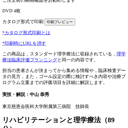
ご注文前の納期確認をお勧めします
DVD 4枚
カタログ形式で印刷
*カタログ形式印刷とは
*印刷時にURLを消す
この商品は，スタンダード理学療法に収録されている，
理学
療法臨床評価プランニング
と同一の内容です。
担当の患者さんが決まってから集める情報や，臨床検査デー
タの見方，また，ゴール設定の際に検討すべき内容や治療プ
ログラム立案までの評価項目を詳細に解説します。
実技・解説：中山 恭秀
東京慈恵会医科大学附属第三病院 技師長
リハビリテーションと理学療法（89