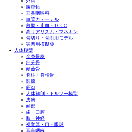
外科
腹腔鏡
耳鼻咽喉科
血管カテーテル
救助・止血・TCCC
高リアリズム・マネキン
骨切り・骨削用モデル
実習用模擬薬
人体模型
全身骨格
部分骨
頭蓋骨
脊柱・脊椎骨
関節
筋肉
人体解剖・トルソー模型
皮膚
頭部
歯・口腔
脳・神経
視覚器・目・眼球
耳鼻咽喉