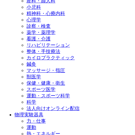
産科・婦人科
小児科
精神科・心療内科
心理学
診察・検査
薬学・薬理学
看護・介護
リハビリテーション
整体・手技療法
カイロプラクティック
鍼灸
マッサージ・指圧
獣医学
保健・健康・衛生
スポーツ医学
運動・スポーツ科学
科学
法人向けオンライン配信
物理実験器具
力・仕事
運動
熱・エネルギー