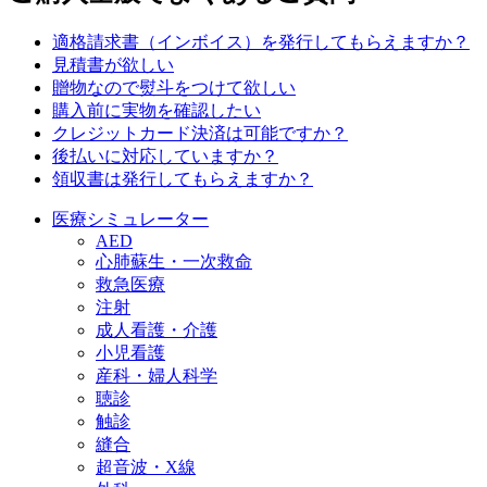
適格請求書（インボイス）を発行してもらえますか？
見積書が欲しい
贈物なので熨斗をつけて欲しい
購入前に実物を確認したい
クレジットカード決済は可能ですか？
後払いに対応していますか？
領収書は発行してもらえますか？
医療シミュレーター
AED
心肺蘇生・一次救命
救急医療
注射
成人看護・介護
小児看護
産科・婦人科学
聴診
触診
縫合
超音波・X線