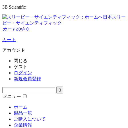
3B Scientific
日本スリー
ビー・サイエンティフィック
カートの中
0
カート
アカウント
閉じる
ゲスト
ログイン
新規会員登録
メニュー
ホーム
製品一覧
ご購入について
企業情報