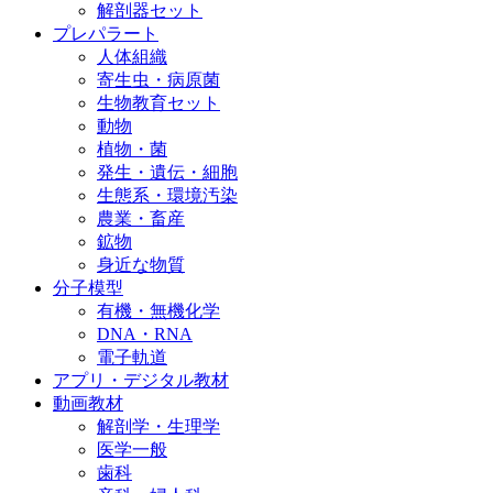
解剖器セット
プレパラート
人体組織
寄生虫・病原菌
生物教育セット
動物
植物・菌
発生・遺伝・細胞
生態系・環境汚染
農業・畜産
鉱物
身近な物質
分子模型
有機・無機化学
DNA・RNA
電子軌道
アプリ・デジタル教材
動画教材
解剖学・生理学
医学一般
歯科