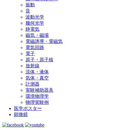
振動
音
波動光学
幾何光学
静電気
磁気・磁場
電磁誘導・電磁気
電気回路
電子
原子・原子核
放射線
流体・液体
気体・真空
計測器
実験補助器具
環境物理学
物理実験例
医学ポスター
顕微鏡