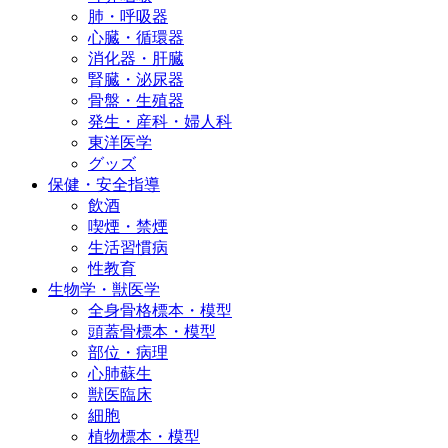
肺・呼吸器
心臓・循環器
消化器・肝臓
腎臓・泌尿器
骨盤・生殖器
発生・産科・婦人科
東洋医学
グッズ
保健・安全指導
飲酒
喫煙・禁煙
生活習慣病
性教育
生物学・獣医学
全身骨格標本・模型
頭蓋骨標本・模型
部位・病理
心肺蘇生
獣医臨床
細胞
植物標本・模型