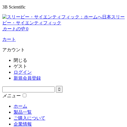
3B Scientific
日本スリー
ビー・サイエンティフィック
カートの中
0
カート
アカウント
閉じる
ゲスト
ログイン
新規会員登録
メニュー
ホーム
製品一覧
ご購入について
企業情報