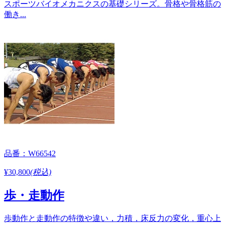
スポーツバイオメカニクスの基礎シリーズ。骨格や骨格筋の
働き...
品番：W66542
¥30,800
(税込)
歩・走動作
歩動作と走動作の特徴や違い，力積，床反力の変化，重心上