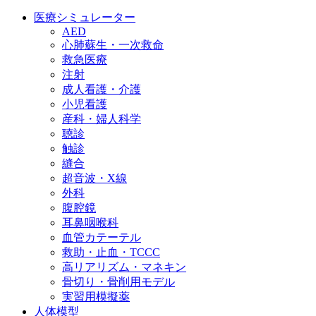
医療シミュレーター
AED
心肺蘇生・一次救命
救急医療
注射
成人看護・介護
小児看護
産科・婦人科学
聴診
触診
縫合
超音波・X線
外科
腹腔鏡
耳鼻咽喉科
血管カテーテル
救助・止血・TCCC
高リアリズム・マネキン
骨切り・骨削用モデル
実習用模擬薬
人体模型