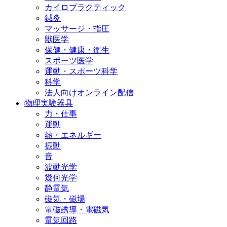
カイロプラクティック
鍼灸
マッサージ・指圧
獣医学
保健・健康・衛生
スポーツ医学
運動・スポーツ科学
科学
法人向けオンライン配信
物理実験器具
力・仕事
運動
熱・エネルギー
振動
音
波動光学
幾何光学
静電気
磁気・磁場
電磁誘導・電磁気
電気回路