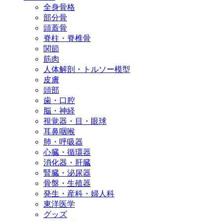
全身骨格
部分骨
頭蓋骨
脊柱・脊椎骨
関節
筋肉
人体解剖・トルソー模型
皮膚
頭部
歯・口腔
脳・神経
視覚器・目・眼球
耳鼻咽喉
肺・呼吸器
心臓・循環器
消化器・肝臓
腎臓・泌尿器
骨盤・生殖器
発生・産科・婦人科
東洋医学
グッズ