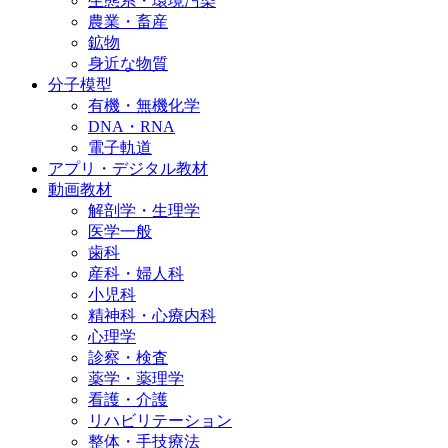
生態系・環境汚染
農業・畜産
鉱物
身近な物質
分子模型
有機・無機化学
DNA・RNA
電子軌道
アプリ・デジタル教材
動画教材
解剖学・生理学
医学一般
歯科
産科・婦人科
小児科
精神科・心療内科
心理学
診察・検査
薬学・薬理学
看護・介護
リハビリテーション
整体・手技療法