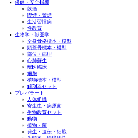
保健・安全指導
飲酒
喫煙・禁煙
生活習慣病
性教育
生物学・獣医学
全身骨格標本・模型
頭蓋骨標本・模型
部位・病理
心肺蘇生
獣医臨床
細胞
植物標本・模型
解剖器セット
プレパラート
人体組織
寄生虫・病原菌
生物教育セット
動物
植物・菌
発生・遺伝・細胞