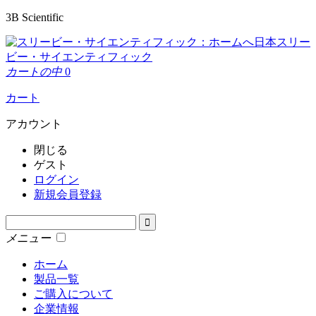
3B Scientific
日本スリー
ビー・サイエンティフィック
カートの中
0
カート
アカウント
閉じる
ゲスト
ログイン
新規会員登録
メニュー
ホーム
製品一覧
ご購入について
企業情報